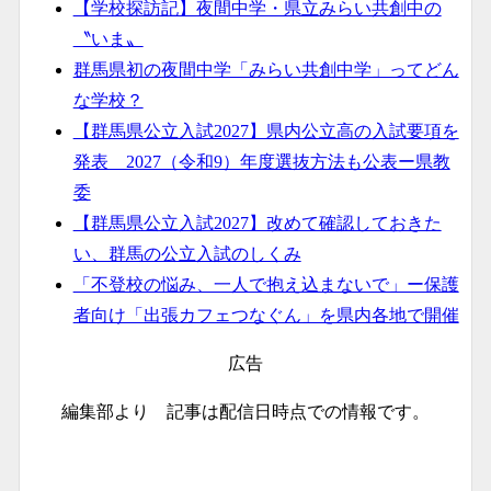
【学校探訪記】夜間中学・県立みらい共創中の
〝いま〟
群馬県初の夜間中学「みらい共創中学」ってどん
な学校？
【群馬県公立入試2027】県内公立高の入試要項を
発表 2027（令和9）年度選抜方法も公表ー県教
委
【群馬県公立入試2027】改めて確認しておきた
い、群馬の公立入試のしくみ
「不登校の悩み、一人で抱え込まないで」ー保護
者向け「出張カフェつなぐん」を県内各地で開催
広告
編集部より 記事は配信日時点での情報です。