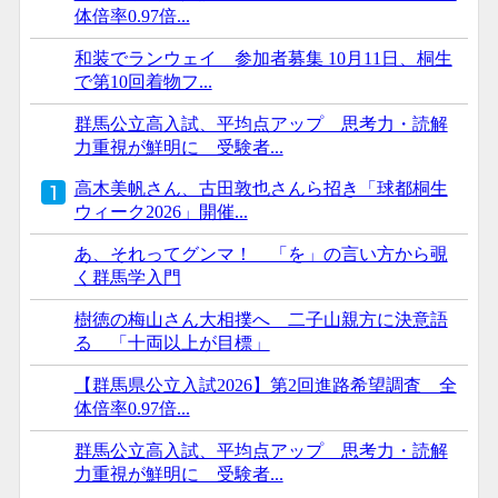
体倍率0.97倍...
和装でランウェイ 参加者募集 10月11日、桐生
で第10回着物フ...
群馬公立高入試、平均点アップ 思考力・読解
力重視が鮮明に 受験者...
高木美帆さん、古田敦也さんら招き「球都桐生
ウィーク2026」開催...
あ、それってグンマ！ 「を」の言い方から覗
く群馬学入門
樹徳の梅山さん大相撲へ 二子山親方に決意語
る 「十両以上が目標」
【群馬県公立入試2026】第2回進路希望調査 全
体倍率0.97倍...
群馬公立高入試、平均点アップ 思考力・読解
力重視が鮮明に 受験者...