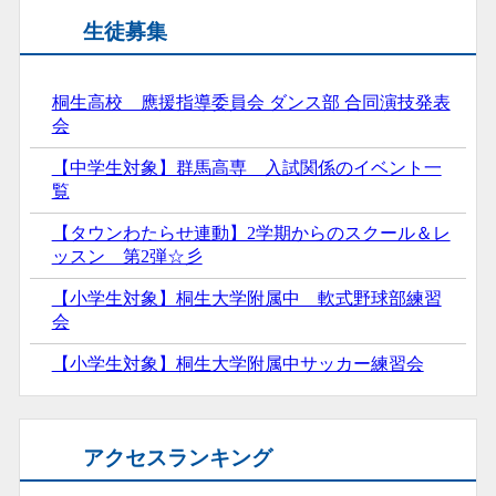
生徒募集
桐生高校 應援指導委員会 ダンス部 合同演技発表
会
【中学生対象】群馬高専 入試関係のイベント一
覧
【タウンわたらせ連動】2学期からのスクール＆レ
ッスン 第2弾☆彡
【小学生対象】桐生大学附属中 軟式野球部練習
会
【小学生対象】桐生大学附属中サッカー練習会
アクセスランキング