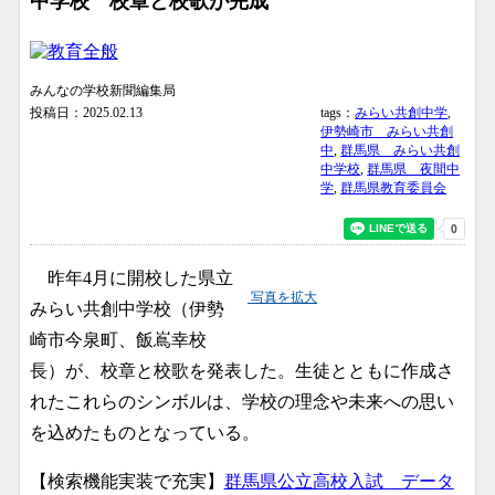
中学校 校章と校歌が完成
みんなの学校新聞編集局
投稿日：2025.02.13
tags：
みらい共創中学
,
伊勢崎市 みらい共創
中
,
群馬県 みらい共創
中学校
,
群馬県 夜間中
学
,
群馬県教育委員会
昨年4月に開校した県立
写真を拡大
みらい共創中学校（伊勢
崎市今泉町、飯嶌幸校
長）が、校章と校歌を発表した。生徒とともに作成さ
れたこれらのシンボルは、学校の理念や未来への思い
を込めたものとなっている。
【検索機能実装で充実】
群馬県公立高校入試 データ