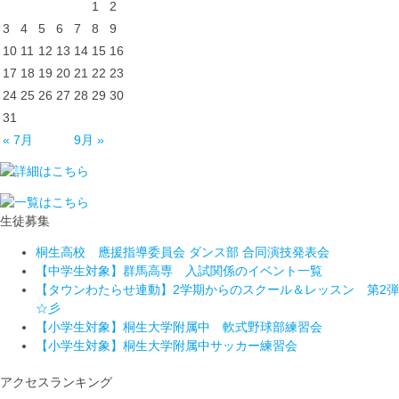
1
2
3
4
5
6
7
8
9
10
11
12
13
14
15
16
17
18
19
20
21
22
23
24
25
26
27
28
29
30
31
« 7月
9月 »
生徒募集
桐生高校 應援指導委員会 ダンス部 合同演技発表会
【中学生対象】群馬高専 入試関係のイベント一覧
【タウンわたらせ連動】2学期からのスクール＆レッスン 第2弾
☆彡
【小学生対象】桐生大学附属中 軟式野球部練習会
【小学生対象】桐生大学附属中サッカー練習会
アクセスランキング