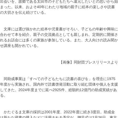
出会いを、故郷である太田市の子どもたちへ還元したいとの思いから始
まった。以来、およそ40年にわたり地域の親子に絵本の楽しさや読書
の大切さを伝え続けている。
文庫には選び抜かれた絵本や児童書がそろい、子どもの年齢や興味に
合わせて本を紹介。親子の交流拠点としても親しまれ、定期的に開催さ
れるお話会には多くの家族が参加している。また、大人向けの読み聞か
せ講座も開かれている。
【画像】同財団プレスリリースより
同助成事業は「すべての子どもたちに読書の喜びを」を理念に1975
年度から実施され、国内外で読書啓発活動に取り組む団体や個人を支援
してきた。2024年度までに延べ2925件、総額約12億円の助成実績があ
る。
かたぐるま文庫の採択は2001年度、2022年度に続き3度目。助成金
は新たな蔵書の購入などに活用される予定だ。贈呈式は2月26日、東京