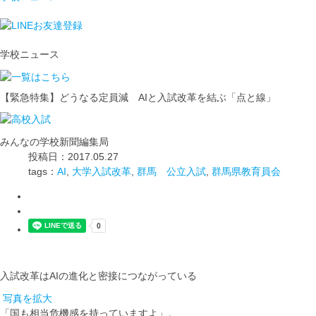
学校ニュース
【緊急特集】どうなる定員減 AIと入試改革を結ぶ「点と線」
みんなの学校新聞編集局
投稿日：2017.05.27
tags：
AI
,
大学入試改革
,
群馬 公立入試
,
群馬県教育員会
入試改革はAIの進化と密接につながっている
写真を拡大
「国も相当危機感を持っていますよ」。