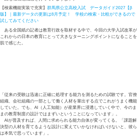
【検索機能実装で充実】
群馬県公立高校入試 データガイド2027【β
版】｜最新データの更新は8月予定！ 学校の検索・比較ができるので
試してみてください
ある全国紙の記者は教育行政を取材する中で、今回の大学入試改革が
これからの日本の教育にとって大きなターニングポイントになることを
肌で感じた。
「従来の受験は迅速に正確に処理する能力を測るための試験です。官僚
組織、会社組織の一部として働く人材を輩出する点でこれがうまく機能
していた。でも、AI（人工知能）が産業界に浸透していく中で、今のま
まの教育制度の設計ではまずいということになっています」。
AIが普及すれば、人間に求められる能力自体が変ってくる。「課題解
決型の人材を育てるような設計に変えていかなければいけないと、彼ら
は本気で思っています」。