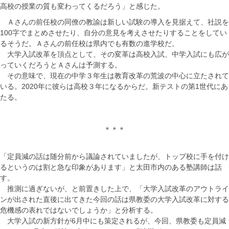
高校の授業の質も変わってくるだろう」と感じた。
Ａさんの前任校の同僚の教諭は新しい試験の導入を見据えて、社説を
100字でまとめさせたり、自分の意見を考えさせたりすることをしてい
るそうだ。Ａさんの前任校は県内でも有数の進学校だ。
大学入試改革を頂点として、その変革は高校入試、中学入試にも広が
っていくだろうとＡさんは予測する。
その意味で、現在の中学３年生は教育改革の荒波の中心に立たされて
いる。2020年に彼らは高校３年になるからだ。新テストの第1世代にあ
たる。
＊＊＊
「定員減の話は随分前から議論されていましたが、トップ校に手を付け
るというのは割と急な印象があります」と太田市内のある塾講師は話
す。
推測に過ぎないが、と前置きした上で、「大学入試改革のアウトライ
ンが出された直後に出てきた今回の話は県教委の大学入試改革に対する
危機感の表れではないでしょうか」と分析する。
大学入試の新方針が6月中にも策定されるが、今回、県教委も定員減