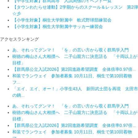
【中学生対象】群馬高専 入試関係のイベント一覧
【タウンわたらせ連動】2学期からのスクール＆レッスン 第2弾
☆彡
【小学生対象】桐生大学附属中 軟式野球部練習会
【小学生対象】桐生大学附属中サッカー練習会
アクセスランキング
あ、それってグンマ！ 「を」の言い方から覗く群馬学入門
樹徳の梅山さん大相撲へ 二子山親方に決意語る 「十両以上が
目標」
【群馬県公立入試2026】第2回進路希望調査 全体倍率0.97倍...
和装でランウェイ 参加者募集 10月11日、桐生で第10回着物
フ...
「エイ、エイ、オー！」小学生43人 新田武士団を再現 太田市
の鏑...
あ、それってグンマ！ 「を」の言い方から覗く群馬学入門
樹徳の梅山さん大相撲へ 二子山親方に決意語る 「十両以上が
目標」
【群馬県公立入試2026】第2回進路希望調査 全体倍率0.97倍...
和装でランウェイ 参加者募集 10月11日、桐生で第10回着物