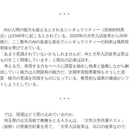
＊＊＊
AIが人間の能力を超えるとされるシンギュラリティー（技術的特異
点）は2045年に起こるとされている。2020年の大学入試改革から25年
後だ。ここ数年のAIの急速な進化でシンギュラリティーの到来は俄然現
実味を帯びてきている。
「あまり意識されていないかもしれませんが、AIと大学入試改革は実は
ものすごく関係しています」と既出の記者は話す。
考える力、表現する力をベースに課題を抽出し他者と協働しながら解
決していく能力は人間固有の能力だ。次期学習指導要領もそうした資
質・能力の育成を目指すものになっている。教育的な成果の価値がシフ
トしようとしている。
＊＊＊
では、現場はどう受け止めているのか。
埼玉県の公立高校で教鞭をとるＡさんは、「大学入学共通テスト」
（仮称）の実施方針案を見て、「大学入試改革は、出口の改革なので、