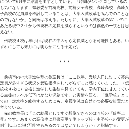
について6月中に結論を出すとしている。「時期がシンクロしているの
も気になります。県教委が前橋高校、前橋女子高校、高崎高校、高崎女
子高校の定員減を検討していることは、大学入試改革を睨んでのことな
のではないか」と同氏は考える。たしかに、大学入試改革の第1世代に
あたる現中３生から伝統校の定員を減らすというのは偶然の一致とは思
えない。
伝統校４校は早ければ現在の中３から定員減となる可能性もある。い
ずれにしても来月には明らかになる予定だ。
＊＊＊
前橋市内の大手進学塾の教室長は「ここ数年、受験人口に対して募集
定員が多すぎる状況を受験指導をしながらずっと感じていました。（伝
統校４校に）合格し進学した生徒を見ていても、学内下位に甘んじてい
る生徒のレベル低下はかなり深刻です」と実情を語る。「進学校」とし
ての一定水準を維持するためにも、定員削減は自然かつ必要な措置だと
考えている。
先の教室長は「この結果としてすぐ想像できるのは４校の『倍率上
昇』です。あまりの高倍率に願書変更で準トップ校・中堅校への変更が
例年以上に進む可能性もあるのではないでしょうか」と指摘する。