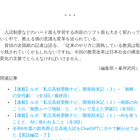
＊＊＊
入試制度などのハード面も学習する内容のソフト面も大きく変わって
いく中で、教える側の意識も変革を迫られている。
冒頭の全国紙の記者は語る。「従来のやり方に固執している教員は取
り残されていくかもしれないですね。今回の教育改革は日本社会の構造
変化の文脈でとらえなければいけません」
（編集部＝峯岸武司）
関連記事
【連載】ルポ「私立高校受験ナビ」開発顛末記（３）─「相棒」
の交代劇 （全3回／最終回）
【連載】ルポ「私立高校受験ナビ」開発顛末記（２）─画面の向
こうの「無限ループ地獄」と、イラレで見えた突破口（全3回）
【連載】ルポ「私立高校受験ナビ」開発顛末記（１）─AIを使う
ことと、AIに使われること（全3回）
令和6年度の群馬県公立高校入試をChatGPTにガチで解かせてみ
た【英語編②・了】