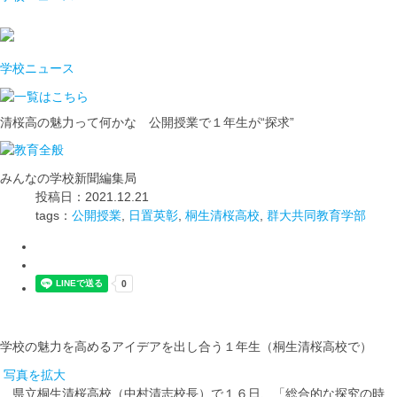
学校ニュース
清桜高の魅力って何かな 公開授業で１年生が“探求”
みんなの学校新聞編集局
投稿日：2021.12.21
tags：
公開授業
,
日置英彰
,
桐生清桜高校
,
群大共同教育学部
学校の魅力を高めるアイデアを出し合う１年生（桐生清桜高校で）
写真を拡大
県立桐生清桜高校（中村清志校長）で１６日、「総合的な探究の時