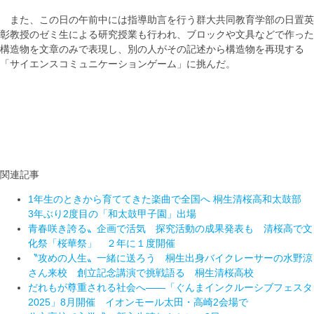
また、この日の午前中には指導助言を行う群大共同教育学部の日置英
彰教授のゼミ生による研究授業も行われ、ブロックや文具などで作った
構造物を文章のみで表現し、別の人がその記述から構造物を再現する
「サイエンスコミュニケーションゲーム」に挑んだ。
関連記事
1年生のときから育ててきた楽曲で全国へ 桐生清桜高和太鼓部
3年ぶり2度目の「和太鼓甲子園」出場
青春咲き誇る〟企画で活気 探究活動の成果発表も 清桜高で文
化祭「桜華祭」 ２年に１度開催
〝攻めの人生〟一緒に送ろう 桐生出身バイクレーサーの水野涼
さん来校 創立記念講演で挑戦語る 桐生清桜高校
だれもが尊重される社会へ――「ぐんまインクルーシブフェスタ
2025」8月開催 イオンモール太田・高崎2会場で