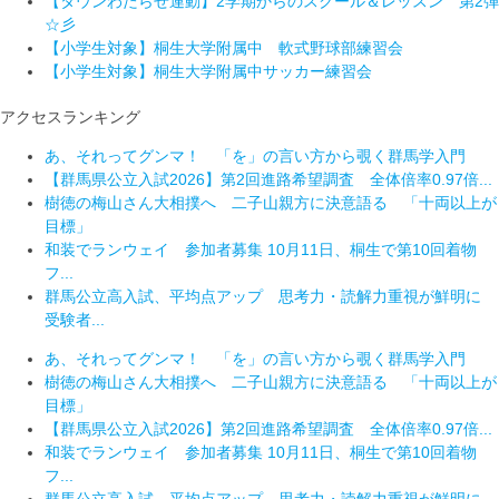
【タウンわたらせ連動】2学期からのスクール＆レッスン 第2弾
☆彡
【小学生対象】桐生大学附属中 軟式野球部練習会
【小学生対象】桐生大学附属中サッカー練習会
アクセスランキング
あ、それってグンマ！ 「を」の言い方から覗く群馬学入門
【群馬県公立入試2026】第2回進路希望調査 全体倍率0.97倍...
樹徳の梅山さん大相撲へ 二子山親方に決意語る 「十両以上が
目標」
和装でランウェイ 参加者募集 10月11日、桐生で第10回着物
フ...
群馬公立高入試、平均点アップ 思考力・読解力重視が鮮明に
受験者...
あ、それってグンマ！ 「を」の言い方から覗く群馬学入門
樹徳の梅山さん大相撲へ 二子山親方に決意語る 「十両以上が
目標」
【群馬県公立入試2026】第2回進路希望調査 全体倍率0.97倍...
和装でランウェイ 参加者募集 10月11日、桐生で第10回着物
フ...