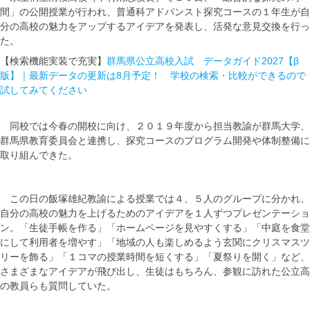
間」の公開授業が行われ、普通科アドバンスト探究コースの１年生が自
分の高校の魅力をアップするアイデアを発表し、活発な意見交換を行っ
た。
【検索機能実装で充実】
群馬県公立高校入試 データガイド2027【β
版】｜最新データの更新は8月予定！ 学校の検索・比較ができるので
試してみてください
同校では今春の開校に向け、２０１９年度から担当教諭が群馬大学、
群馬県教育委員会と連携し、探究コースのプログラム開発や体制整備に
取り組んできた。
この日の飯塚雄紀教諭による授業では４、５人のグループに分かれ、
自分の高校の魅力を上げるためのアイデアを１人ずつプレゼンテーショ
ン。「生徒手帳を作る」「ホームページを見やすくする」「中庭を食堂
にして利用者を増やす」「地域の人も楽しめるよう玄関にクリスマスツ
リーを飾る」「１コマの授業時間を短くする」「夏祭りを開く」など、
さまざまなアイデアが飛び出し、生徒はもちろん、参観に訪れた公立高
の教員らも質問していた。