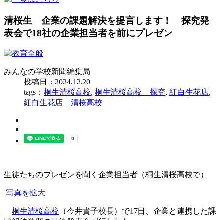
清桜生 企業の課題解決を提言します！ 探究発
表会で18社の企業担当者を前にプレゼン
みんなの学校新聞編集局
投稿日：2024.12.20
tags：
桐生清桜高校
,
桐生清桜高校 探究
,
紅白生花店
,
紅白生花店 清桜高校
生徒たちのプレゼンを聞く企業担当者（桐生清桜高校で）
写真を拡大
桐生清桜高校
（今井貴子校長）で17日、企業と連携した課