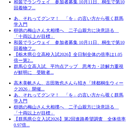
和装でランウェイ 参加者募集 10月11日、桐生で第10
回着物フ...
あ、それってグンマ！ 「を」の言い方から覗く群馬
学入門
樹徳の梅山さん大相撲へ 二子山親方に決意語る
「十両以上が目標」
和装でランウェイ 参加者募集 10月11日、桐生で第10
回着物フ...
【栃木県公立高校入試2026】全日制全体の倍率は1.05
倍ー第2...
群馬公立高入試、平均点アップ 思考力・読解力重視
が鮮明に 受験者...
高木美帆さん、古田敦也さんら招き「球都桐生ウィー
ク2026」開催...
あ、それってグンマ！ 「を」の言い方から覗く群馬
学入門
樹徳の梅山さん大相撲へ 二子山親方に決意語る
「十両以上が目標」
【群馬県公立入試2026】第2回進路希望調査 全体倍率
0.97倍...