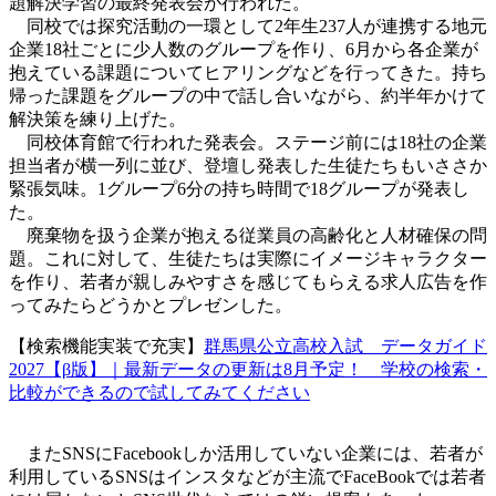
題解決学習の最終発表会が行われた。
同校では探究活動の一環として2年生237人が連携する地元
企業18社ごとに少人数のグループを作り、6月から各企業が
抱えている課題についてヒアリングなどを行ってきた。持ち
帰った課題をグループの中で話し合いながら、約半年かけて
解決策を練り上げた。
同校体育館で行われた発表会。ステージ前には18社の企業
担当者が横一列に並び、登壇し発表した生徒たちもいささか
緊張気味。1グループ6分の持ち時間で18グループが発表し
た。
廃棄物を扱う企業が抱える従業員の高齢化と人材確保の問
題。これに対して、生徒たちは実際にイメージキャラクター
を作り、若者が親しみやすさを感じてもらえる求人広告を作
ってみたらどうかとプレゼンした。
【検索機能実装で充実】
群馬県公立高校入試 データガイド
2027【β版】｜最新データの更新は8月予定！ 学校の検索・
比較ができるので試してみてください
またSNSにFacebookしか活用していない企業には、若者が
利用しているSNSはインスタなどが主流でFaceBookでは若者