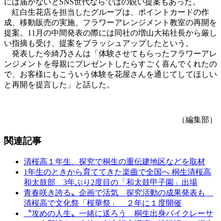
には届かないとSNS世代ならではの鋭い提案もあった。
紅白生花店を担当したグループは、ポイントカードの作
成、移動販売の実施、フラワーアレンジメント教室の再開を
提案。11月の中間発表の際には同社の増山大祐社長から厳し
い指摘も受け、提案をブラッシュアップしたという。
発表した今綺乃さんは「体験させてもらったフラワーアレ
ンジメントを母親にプレゼントしたらすごく喜んでくれたの
で、お客様にもこういう体験を花屋さんを通じてしてほしい
と再開を提言した」と話した。
（編集部）
関連記事
清桜高１年生、探究で桐生の重伝建地区などを取材
1年生のときから育ててきた楽曲で全国へ 桐生清桜高
和太鼓部 3年ぶり2度目の「和太鼓甲子園」出場
青春咲き誇る〟企画で活気 探究活動の成果発表も
清桜高で文化祭「桜華祭」 ２年に１度開催
〝攻めの人生〟一緒に送ろう 桐生出身バイクレーサ