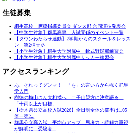
生徒募集
桐生高校 應援指導委員会 ダンス部 合同演技発表会
【中学生対象】群馬高専 入試関係のイベント一覧
【タウンわたらせ連動】2学期からのスクール＆レッス
ン 第2弾☆彡
【小学生対象】桐生大学附属中 軟式野球部練習会
【小学生対象】桐生大学附属中サッカー練習会
アクセスランキング
あ、それってグンマ！ 「を」の言い方から覗く群馬
学入門
樹徳の梅山さん大相撲へ 二子山親方に決意語る
「十両以上が目標」
【栃木県公立高校入試2026】全日制全体の倍率は1.05
倍ー第2...
群馬公立高入試、平均点アップ 思考力・読解力重視
が鮮明に 受験者...