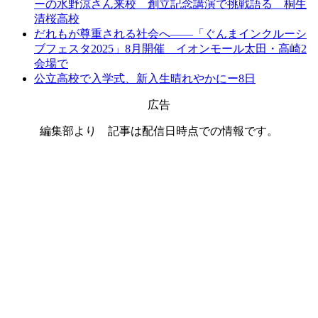
ーの水野涼さん来校 創立記念講演で挑戦語る 桐生
清桜高校
だれもが尊重される社会へ――「ぐんまインクルーシ
ブフェスタ2025」8月開催 イオンモール太田・高崎2
会場で
公立高校で入学式、新入生晴れやかにー8日
広告
編集部より 記事は配信日時点での情報です。