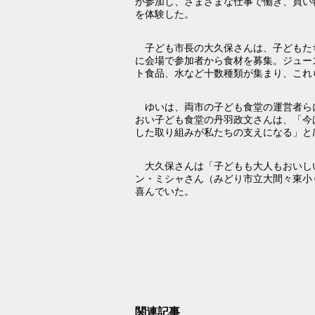
が参加し、さまざまな仕事で働き、買い
を体験した。
子ども市長の大久保さんは、子どもた
に会場で参加者から食材を募集。ジュー
ト食品、水など十数種類が集まり、これ
ゆいは、両市の子ども食堂の運営者ら
おい子ども食堂の丹羽政文さんは、「今
した取り組みが私たちの支えになる」と
大久保さんは「子どもも大人もおいし
ン・ミシャさん（みどり市立大間々東小
高木美帆さん
喜んでいた。
招き「球都桐生
開催...
あ、それって
の言い方から
樹徳の梅山さ
山親方に決意
関連記事