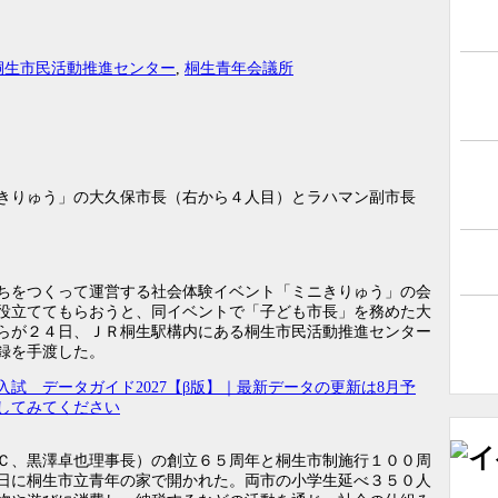
桐生市民活動推進センター
,
桐生青年会議所
きりゅう」の大久保市長（右から４人目）とラハマン副市長
ちをつくって運営する社会体験イベント「ミニきりゅう」の会
役立ててもらおうと、同イベントで「子ども市長」を務めた大
らが２４日、ＪＲ桐生駅構内にある桐生市民活動推進センター
録を手渡した。
入試 データガイド2027【β版】｜最新データの更新は8月予
あ、それってグンマ！ 「を」
してみてください
の言い方から覗く群馬学入門
Ｃ、黒澤卓也理事長）の創立６５周年と桐生市制施行１００周
樹徳の梅山さん大相撲へ 二子
日に桐生市立青年の家で開かれた。両市の小学生延べ３５０人
山親方に決意語る 「十両以上