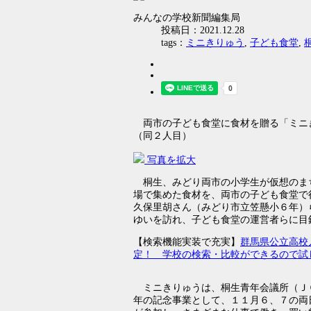
みんなの学校新聞編集局
投稿日：2021.12.28
tags：
ミニきりゅう
,
子ども食堂
,
両市の子ども食堂に食材を贈る「ミニ
（同２人目）
写真を拡大
桐生、みどり両市の小学生が仮想のま
場で集めた食材を、両市の子ども食堂で
久保里胡さん（みどり市立笠懸小６年）
ゆいを訪れ、子ども食堂の運営者らに目
【検索機能実装で充実】
群馬県公立高校
定！ 学校の検索・比較ができるので試
ミニきりゅうは、桐生青年会議所（Ｊ
年の記念事業として、１１月６、７の両