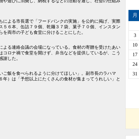
物や遊びに消費し、納税するなどの活動を通じ、社会の仕組み
が目標」
月
和装でランウェイ 参加者募集
ちによる市長選で「フードバンクの実施」を公約に掲げ、実際
10月11日、桐生で第10回着物
ス５６本、缶詰７９個、乾麺３７袋、菓子７０個、インスタン
フ...
らを両市の子ども食堂に分けることにした。
3
群馬公立高入試、平均点アッ
10
による連絡会議の会場になっている。食材の寄贈を受けたあい
プ 思考力・読解力重視が鮮明
はコロナ禍で食堂を開けず、弁当などを提供しているが、こう
17
に 受験者...
感謝した。
24
【栃木県公立高校入試2026】全
日制全体の倍率は1.05倍ー第2...
31
いご飯を食べられるように分けてほしい」。副市長のラハマ
６年）は「予想以上にたくさんの食材が集まってうれしい」と
、古田敦也さんら
ウィーク2026」
グンマ！ 「を」
覗く群馬学入門
ん大相撲へ 二子
語る 「十両以上