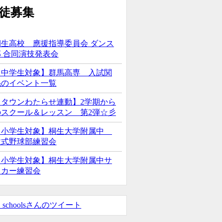
桐生高校 應援指導委員会 ダンス
部 合同演技発表会
【中学生対象】群馬高専 入試関
係のイベント一覧
【タウンわたらせ連動】2学期から
のスクール＆レッスン 第2弾☆彡
【小学生対象】桐生大学附属中
軟式野球部練習会
【小学生対象】桐生大学附属中サ
ッカー練習会
_schoolsさんのツイート