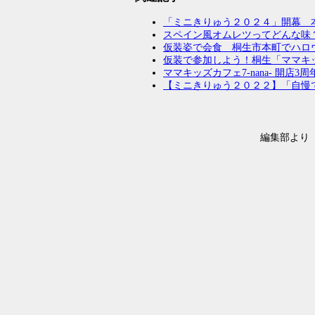
が目標」
「ミニきりゅう２０２４」開幕 
【群馬県公立入
スペイン風オムレツってどんな味
路希望調査 全体
仮装姿で会食 桐生市本町でハロ
仮装で参加しよう！桐生「ママキッ
和装でランウ
ママキッズカフェ7-nana- 開
10月11日、桐
【ミニきりゅう２０２２】「自慢
フ...
編集部より