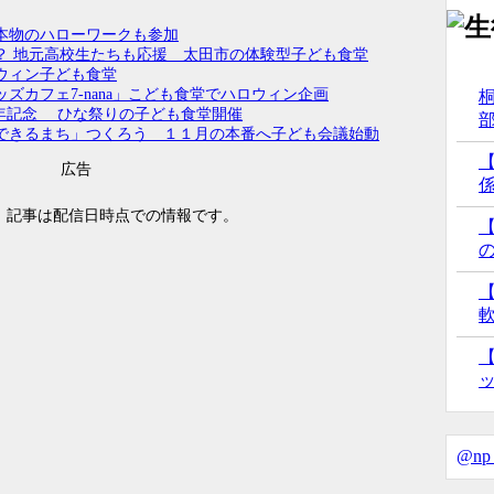
本物のハローワークも参加
試2026】第2回進
？ 地元高校生たちも応援 太田市の体験型子ども食堂
倍率0.97倍...
ウィン子ども食堂
ズカフェ7-nana」こども食堂でハロウィン企画
ェイ 参加者募集
店3周年記念 ひな祭りの子ども食堂開催
生で第10回着物
できるまち」つくろう １１月の本番へ子ども会議始動
広告
 記事は配信日時点での情報です。
@np