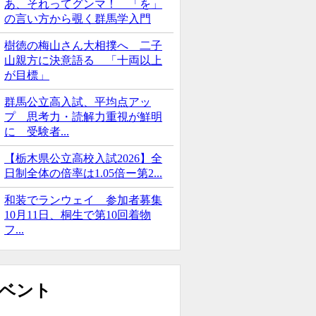
あ、それってグンマ！ 「を」
の言い方から覗く群馬学入門
樹徳の梅山さん大相撲へ 二子
山親方に決意語る 「十両以上
が目標」
群馬公立高入試、平均点アッ
プ 思考力・読解力重視が鮮明
に 受験者...
【栃木県公立高校入試2026】全
日制全体の倍率は1.05倍ー第2...
和装でランウェイ 参加者募集
10月11日、桐生で第10回着物
フ...