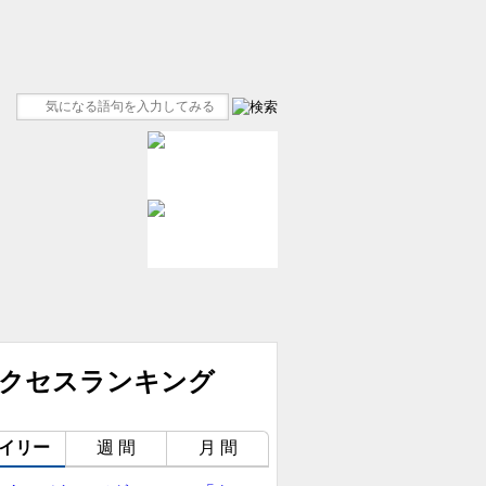
イリー
週 間
月 間