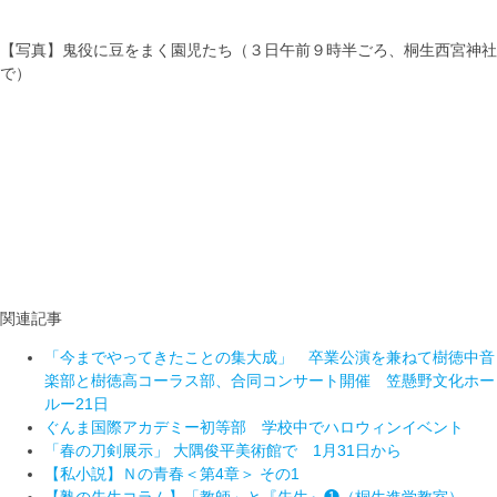
【写真】鬼役に豆をまく園児たち（３日午前９時半ごろ、桐生西宮神社
で）
関連記事
「今までやってきたことの集大成」 卒業公演を兼ねて樹徳中音
楽部と樹徳高コーラス部、合同コンサート開催 笠懸野文化ホー
ルー21日
ぐんま国際アカデミー初等部 学校中でハロウィンイベント
「春の刀剣展示」 大隅俊平美術館で 1月31日から
【私小説】Ｎの青春＜第4章＞ その1
【塾の先生コラム】「教師」と『先生』❶（桐生進学教室）