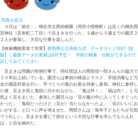
写真を拡大
３日は「節分」。桐生市立西幼稚園（同市小曽根町）は近くの桐生西
宮神社（宮本町二丁目）で豆まきを行った。３歳から５歳までの園児２
２人が参加し、大切な行事を楽しんだ。
【検索機能実装で充実】
群馬県公立高校入試 データガイド2027【β
版】｜最新データの更新は8月予定！ 学校の検索・比較ができるので
試してみてください
豆まきは同園の恒例行事で、同社世話人の岡部信一郎さんらの協力で
２０年以上続いている。園児らは事前の検温とマスク、手指消毒など万
全の感染対策を行い、手づくりの鬼のお面を持参し参加。神社に参拝し
た後、豆まき役と鬼役に分かれながら、「鬼は外！」「福は内！」と元
気よく豆をまいた。参加した園児らは「豆が服の中に入ってくすぐった
かった」「鬼役だったけど（豆が）当たらなかったよ」「豆のいいにお
いがする」と口々に声を弾ませた。岡部さんは「毎年子どもたちが元気
でうれしい。豆まきを通じて節分という大切な行事を学んでもらえれ
ば」と目を細めた。