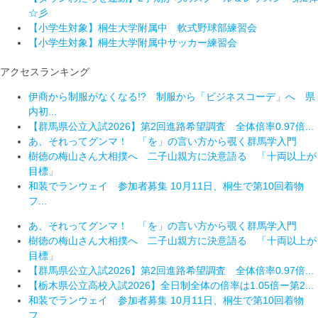
☆彡
【小学生対象】桐生大学附属中 軟式野球部練習会
【小学生対象】桐生大学附属中サッカー練習会
アクセスランキング
伊商から制服がなくなる!? 制服から「ビジネスコーデ」へ 県
内初...
【群馬県公立入試2026】第2回進路希望調査 全体倍率0.97倍...
あ、それってグンマ！ 「を」の言い方から覗く群馬学入門
樹徳の梅山さん大相撲へ 二子山親方に決意語る 「十両以上が
目標」
和装でランウェイ 参加者募集 10月11日、桐生で第10回着物
フ...
あ、それってグンマ！ 「を」の言い方から覗く群馬学入門
樹徳の梅山さん大相撲へ 二子山親方に決意語る 「十両以上が
目標」
【群馬県公立入試2026】第2回進路希望調査 全体倍率0.97倍...
【栃木県公立高校入試2026】全日制全体の倍率は1.05倍ー第2...
和装でランウェイ 参加者募集 10月11日、桐生で第10回着物
フ...