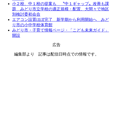
小２校、中１校の提案も 〝中１ギャップ〟改善も課
題 みどり市立学校の適正規模・配置、大間々で地区
別検討委初会合
エアコン設置ほぼ完了 新学期から利用開始へ みど
り市の小中学校体育館
みどり市・子育て情報ページ・「こども未来ガイド」
開設
広告
編集部より 記事は配信日時点での情報です。