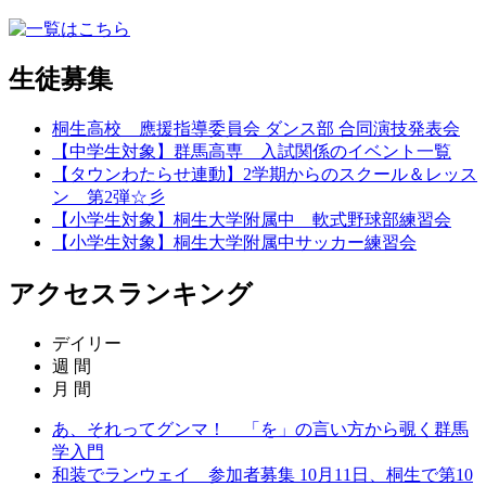
生徒募集
桐生高校 應援指導委員会 ダンス部 合同演技発表会
【中学生対象】群馬高専 入試関係のイベント一覧
【タウンわたらせ連動】2学期からのスクール＆レッス
ン 第2弾☆彡
【小学生対象】桐生大学附属中 軟式野球部練習会
【小学生対象】桐生大学附属中サッカー練習会
アクセスランキング
デイリー
週 間
月 間
あ、それってグンマ！ 「を」の言い方から覗く群馬
学入門
和装でランウェイ 参加者募集 10月11日、桐生で第10