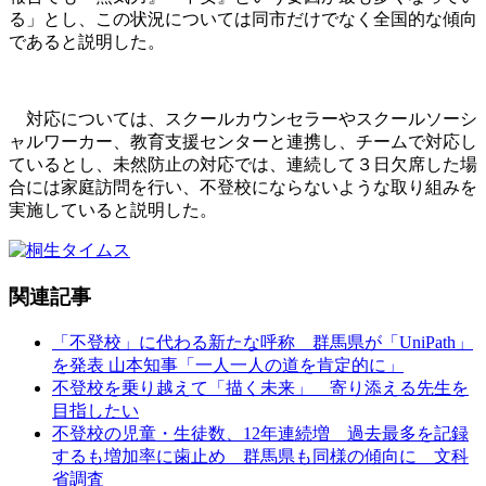
る」とし、この状況については同市だけでなく全国的な傾向
であると説明した。
対応については、スクールカウンセラーやスクールソーシ
ャルワーカー、教育支援センターと連携し、チームで対応し
ているとし、未然防止の対応では、連続して３日欠席した場
合には家庭訪問を行い、不登校にならないような取り組みを
実施していると説明した。
関連記事
「不登校」に代わる新たな呼称 群馬県が「UniPath」
を発表 山本知事「一人一人の道を肯定的に」
不登校を乗り越えて「描く未来」 寄り添える先生を
目指したい
不登校の児童・生徒数、12年連続増 過去最多を記録
するも増加率に歯止め 群馬県も同様の傾向に 文科
省調査