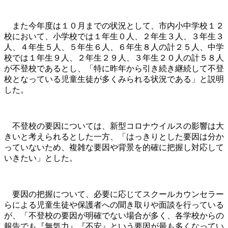
また今年度は１０月までの状況として、市内小中学校１２
校において、小学校では１年生０人、２年生３人、３年生３
人、４年生５人、５年生６人、６年生８人の計２５人、中学
校では１年生９人、２年生２９人、３年生２０人の計５８人
が不登校であるとし、「特に昨年から引き続き継続して不登
校となっている児童生徒が多くみられる状況である」と説明
した。
不登校の要因については、新型コロナウイルスの影響は大
きいと考えられるとした一方、「はっきりとした要因は分か
っていないため、複雑な要因や背景を的確に把握し対応して
いきたい」とした。
要因の把握について、必要に応じてスクールカウンセラー
らによる児童生徒や保護者への聞き取りや面談を行っている
が、「不登校の要因が明確でない場合が多く、各学校からの
報告でも『無気力』『不安』という要因が最も多くなってい