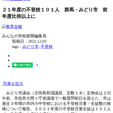
２１年度の不登校１０１人 群馬・みどり市 前
年度比倍以上に
みんなの学校新聞編集局
投稿日：2022.12.03
tags：
みどり市
,
不登校
写真を拡大
みどり市議会（古田島和茂議長、定数１８）定例会は２日
午前、市役所大間々庁舎議場で一般質問初日を迎えた。市は
過去３年間の市内小中学校における不登校児童・生徒数の推
移について報告。２０２１年度の不登校児童生徒は１０１人