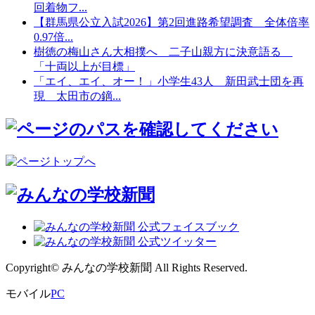
回着物フ...
【群馬県公立入試2026】第2回進路希望調査 全体倍率
0.97倍...
樹徳の梅山さん大相撲へ 二子山親方に決意語る
「十両以上が目標」
「エイ、エイ、オー！」小学生43人 新田武士団を再
現 太田市の鏑...
率
0
Copyright© みんなの学校新聞 All Rights Reserved.
モバイル
PC