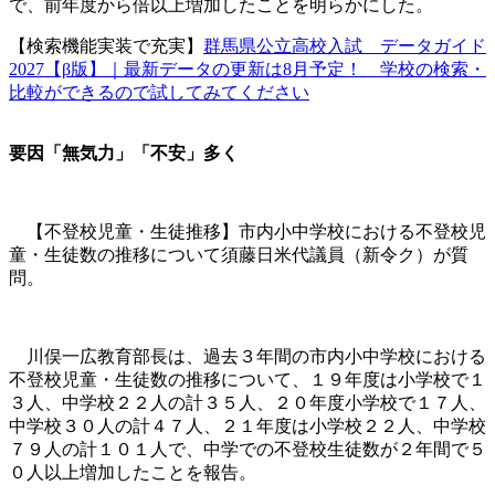
で、前年度から倍以上増加したことを明らかにした。
【検索機能実装で充実】
群馬県公立高校入試 データガイド
2027【β版】｜最新データの更新は8月予定！ 学校の検索・
比較ができるので試してみてください
要因「無気力」「不安」多く
【不登校児童・生徒推移】市内小中学校における不登校児
童・生徒数の推移について須藤日米代議員（新令ク）が質
問。
川俣一広教育部長は、過去３年間の市内小中学校における
不登校児童・生徒数の推移について、１９年度は小学校で１
３人、中学校２２人の計３５人、２０年度小学校で１７人、
中学校３０人の計４７人、２１年度は小学校２２人、中学校
７９人の計１０１人で、中学での不登校生徒数が２年間で５
０人以上増加したことを報告。