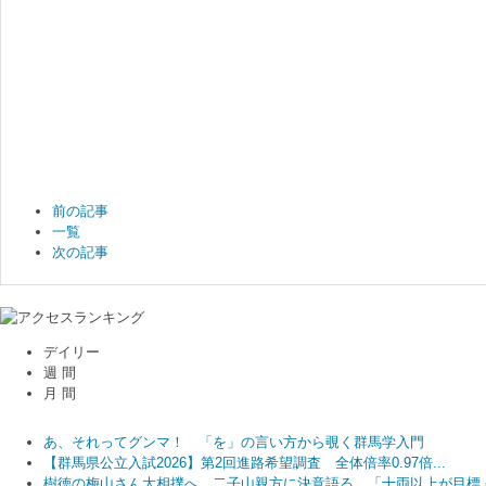
前の記事
一覧
次の記事
デイリー
週 間
月 間
あ、それってグンマ！ 「を」の言い方から覗く群馬学入門
あ、それってグンマ！ 「を」の言い方から覗く群馬学入門
高木美帆さん、古田敦也さんら招き「球都桐生ウィーク2026」開催...
【群馬県公立入試2026】第2回進路希望調査 全体倍率0.97倍...
樹徳の梅山さん大相撲へ 二子山親方に決意語る 「十両以上が目標
あ、それってグンマ！ 「を」の言い方から覗く群馬学入門
樹徳の梅山さん大相撲へ 二子山親方に決意語る 「十両以上が目標
和装でランウェイ 参加者募集 10月11日、桐生で第10回着物フ...
樹徳の梅山さん大相撲へ 二子山親方に決意語る 「十両以上が目標