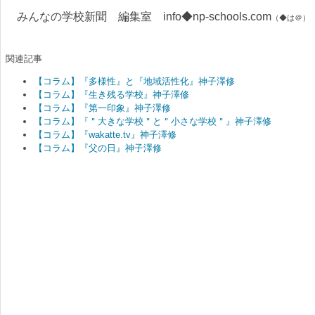
みんなの学校新聞 編集室 info◆np-schools.com
（◆は＠）
関連記事
【コラム】『多様性』と『地域活性化』神子澤修
【コラム】『生き残る学校』神子澤修
【コラム】『第一印象』神子澤修
【コラム】『＂大きな学校＂と＂小さな学校＂』神子澤修
【コラム】『wakatte.tv』神子澤修
【コラム】『父の日』神子澤修