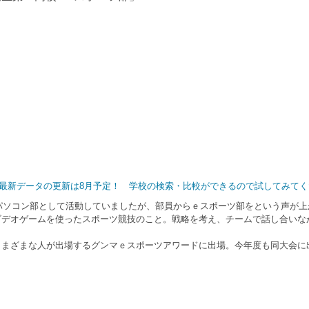
】｜最新データの更新は8月予定！ 学校の検索・比較ができるので試してみて
パソコン部として活動していましたが、部員からｅスポーツ部をという声が上
デオゲームを使ったスポーツ競技のこと。戦略を考え、チームで話し合いな
まざまな人が出場するグンマｅスポーツアワードに出場。今年度も同大会に