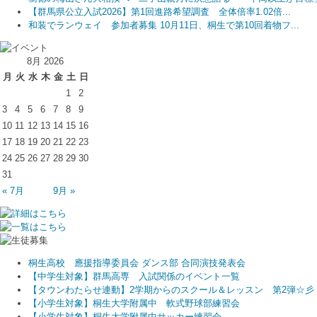
【群馬県公立入試2026】第1回進路希望調査 全体倍率1.02倍...
【群馬県公立入試2026】第2回進路希望調査 全体倍率0.97倍...
【群馬県公立入試2026】第2回進路希望調査 全体倍率0.97倍...
和装でランウェイ 参加者募集 10月11日、桐生で第10回着物フ...
群馬公立高入試、平均点アップ 思考力・読解力重視が鮮明に 受験者.
群馬公立高入試、平均点アップ 思考力・読解力重視が鮮明に 受験者.
8月 2026
月
火
水
木
金
土
日
1
2
3
4
5
6
7
8
9
10
11
12
13
14
15
16
17
18
19
20
21
22
23
24
25
26
27
28
29
30
31
« 7月
9月 »
桐生高校 應援指導委員会 ダンス部 合同演技発表会
【中学生対象】群馬高専 入試関係のイベント一覧
【タウンわたらせ連動】2学期からのスクール＆レッスン 第2弾☆彡
【小学生対象】桐生大学附属中 軟式野球部練習会
【小学生対象】桐生大学附属中サッカー練習会