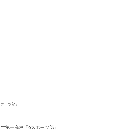
スポーツ部」
生第一高校「eスポーツ部」