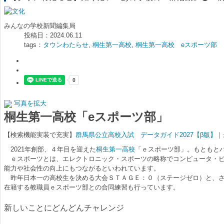
みんなの学校新聞編集局
投稿日：2024.06.11
tags：
タウンわたらせ
,
桐生第一高校
,
桐生第一高校 eスポーツ部
写真を拡大
桐生第一高校「eスポーツ部」
【検索機能実装で充実】
群馬県公立高校入試 データガイド2027【β版
2021年創部、４年目を迎えた
桐生第一高校
「ｅスポーツ部」。もともと
ｅスポーツとは、エレクトロニック・スポーツの略称でコンピュータ・ビ
能力や社会性の向上にもつながるといわれています。
昨年日本一の高校生を決める大会ＳＴＡＧＥ：０（ステージゼロ）と、さ
在籍する教職員ｅスポーツ部との合同練習も行っています。
新しいことにどんどんチャレンジ