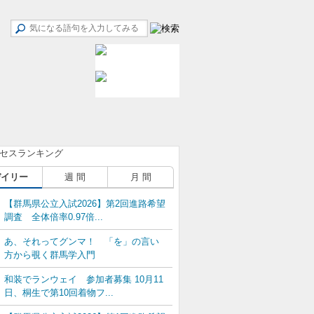
デイリー
週 間
月 間
【群馬県公立入試2026】第2回進路希望
調査 全体倍率0.97倍...
あ、それってグンマ！ 「を」の言い
方から覗く群馬学入門
和装でランウェイ 参加者募集 10月11
日、桐生で第10回着物フ...