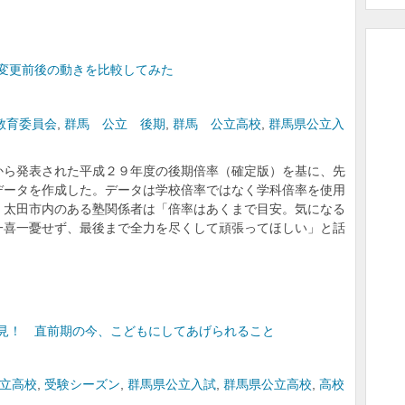
変更前後の動きを比較してみた
教育委員会
,
群馬 公立 後期
,
群馬 公立高校
,
群馬県公立入
から発表された平成２９年度の後期倍率（確定版）を基に、先
データを作成した。データは学校倍率ではなく学科倍率を使用
、太田市内のある塾関係者は「倍率はあくまで目安。気になる
一喜一憂せず、最後まで全力を尽くして頑張ってほしい」と話
見！ 直前期の今、こどもにしてあげられること
立高校
,
受験シーズン
,
群馬県公立入試
,
群馬県公立高校
,
高校