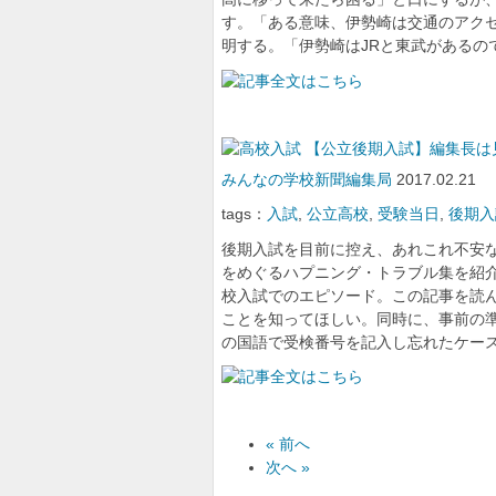
す。「ある意味、伊勢崎は交通のアク
明する。「伊勢崎はJRと東武があるので
【公立後期入試】編集長は
みんなの学校新聞編集局
2017.02.21
tags：
入試
,
公立高校
,
受験当日
,
後期入
後期入試を目前に控え、あれこれ不安
をめぐるハプニング・トラブル集を紹
校入試でのエピソード。この記事を読
ことを知ってほしい。同時に、事前の準
の国語で受検番号を記入し忘れたケース
« 前へ
次へ »