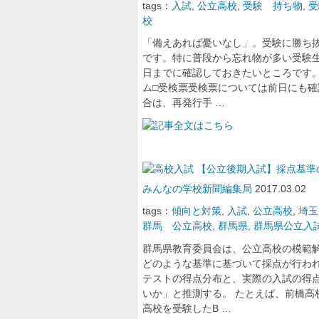
方から覗く群馬学
tags：
入試
,
公立高校
,
受験 持ち物
,
受
校
樹徳の梅山さん大
に決意語る 「十
「備えあれば憂いなし」。受験に勝ち
です。特に普段から忘れ物が多い受験
【群馬県公立入試2
日までに確認しておきたいところです。
調査 全体倍率0.97
ム□受検票受検票については前日にも
合は、再発行手 …
群馬公立高入試、
力・読解力重視が鮮
【公立後期入試】採点基準
みんなの学校新聞編集局
2017.03.02
tags：
傾向と対策
,
入試
,
公立高校
,
埼玉
群馬 公立高校
,
群馬県
,
群馬県公立入
群馬県教育委員会は、公立高校の模範
どのような基準に基づいて採点が行わ
テストの得点分布と、実際の入試の得
いか」と推測する。 たとえば、前橋高
高校を受験したB …