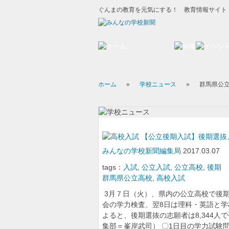
ぐんまの教育を元気にする！ 教育情報サイト
ホーム
»
学校ニュース
»
群馬県公
【公立後期入試】後期選抜
みんなの学校新聞編集局
2017.03.07
tags：
入試
,
公立入試
,
公立高校
,
後期 
群馬県公立高校
,
高校入試
3月７日（火）、県内の公立高校で後
会の学力検査、翌8日は理科・英語と学
よると、後期選抜の志願者は8,344人で
集部＝峯岸武司） 〇1日目の学力試験