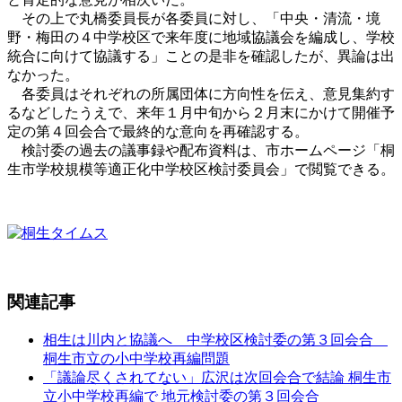
その上で丸橋委員長が各委員に対し、「中央・清流・境
野・梅田の４中学校区で来年度に地域協議会を編成し、学校
統合に向けて協議する」ことの是非を確認したが、異論は出
なかった。
各委員はそれぞれの所属団体に方向性を伝え、意見集約す
るなどしたうえで、来年１月中旬から２月末にかけて開催予
定の第４回会合で最終的な意向を再確認する。
検討委の過去の議事録や配布資料は、市ホームページ「桐
生市学校規模等適正化中学校区検討委員会」で閲覧できる。
関連記事
相生は川内と協議へ 中学校区検討委の第３回会合
桐生市立の小中学校再編問題
「議論尽くされてない」広沢は次回会合で結論 桐生市
立小中学校再編で 地元検討委の第３回会合