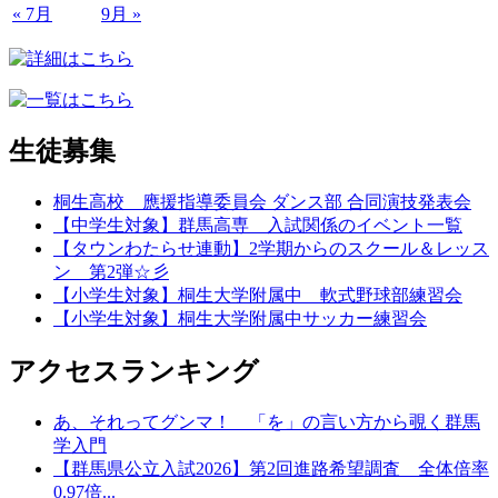
« 7月
9月 »
生徒募集
桐生高校 應援指導委員会 ダンス部 合同演技発表会
【中学生対象】群馬高専 入試関係のイベント一覧
【タウンわたらせ連動】2学期からのスクール＆レッス
ン 第2弾☆彡
【小学生対象】桐生大学附属中 軟式野球部練習会
【小学生対象】桐生大学附属中サッカー練習会
アクセスランキング
あ、それってグンマ！ 「を」の言い方から覗く群馬
学入門
【群馬県公立入試2026】第2回進路希望調査 全体倍率
0.97倍...