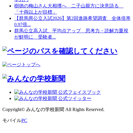
樹徳の梅山さん大相撲へ 二子山親方に決意語る
「十両以上が目標」
【群馬県公立入試2026】第2回進路希望調査 全体倍率
0.97倍...
群馬公立高入試、平均点アップ 思考力・読解力重視
が鮮明に 受験者...
Copyright© みんなの学校新聞 All Rights Reserved.
モバイル
PC