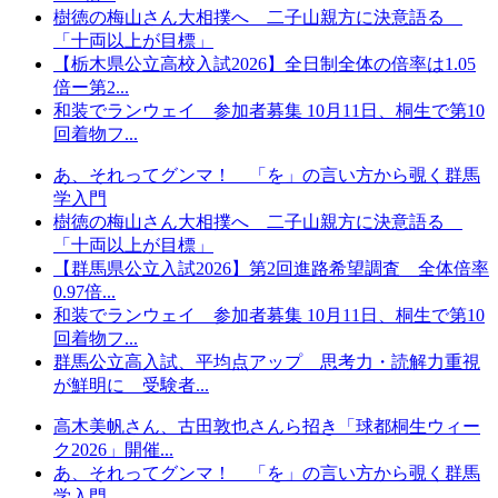
樹徳の梅山さん大相撲へ 二子山親方に決意語る
「十両以上が目標」
【栃木県公立高校入試2026】全日制全体の倍率は1.05
倍ー第2...
和装でランウェイ 参加者募集 10月11日、桐生で第10
回着物フ...
あ、それってグンマ！ 「を」の言い方から覗く群馬
学入門
樹徳の梅山さん大相撲へ 二子山親方に決意語る
「十両以上が目標」
【群馬県公立入試2026】第2回進路希望調査 全体倍率
0.97倍...
和装でランウェイ 参加者募集 10月11日、桐生で第10
回着物フ...
群馬公立高入試、平均点アップ 思考力・読解力重視
が鮮明に 受験者...
高木美帆さん、古田敦也さんら招き「球都桐生ウィー
ク2026」開催...
あ、それってグンマ！ 「を」の言い方から覗く群馬
学入門