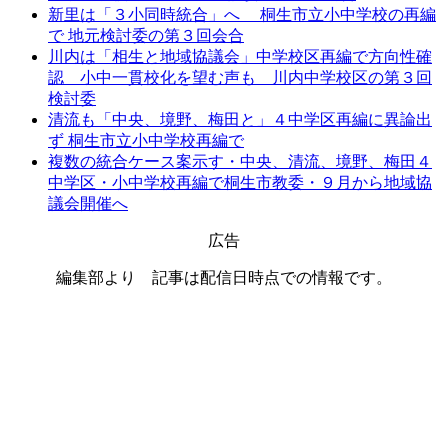
新里は「３小同時統合」へ 桐生市立小中学校の再編
で 地元検討委の第３回会合
川内は「相生と地域協議会」中学校区再編で方向性確
認 小中一貫校化を望む声も 川内中学校区の第３回
検討委
清流も「中央、境野、梅田と」４中学区再編に異論出
ず 桐生市立小中学校再編で
複数の統合ケース案示す・中央、清流、境野、梅田４
中学区・小中学校再編で桐生市教委・９月から地域協
議会開催へ
広告
編集部より 記事は配信日時点での情報です。