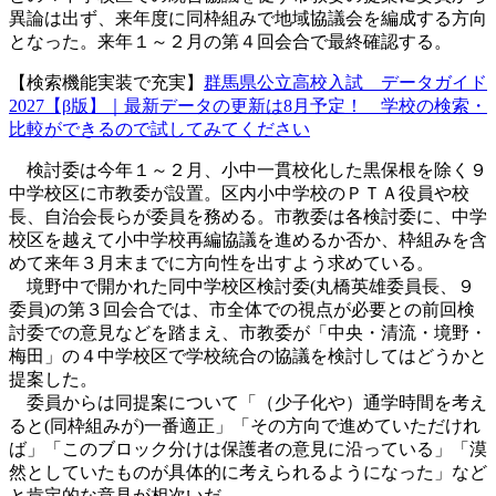
異論は出ず、来年度に同枠組みで地域協議会を編成する方向
となった。来年１～２月の第４回会合で最終確認する。
【検索機能実装で充実】
群馬県公立高校入試 データガイド
2027【β版】｜最新データの更新は8月予定！ 学校の検索・
比較ができるので試してみてください
検討委は今年１～２月、小中一貫校化した黒保根を除く９
中学校区に市教委が設置。区内小中学校のＰＴＡ役員や校
長、自治会長らが委員を務める。市教委は各検討委に、中学
校区を越えて小中学校再編協議を進めるか否か、枠組みを含
めて来年３月末までに方向性を出すよう求めている。
境野中で開かれた同中学校区検討委(丸橋英雄委員長、９
委員)の第３回会合では、市全体での視点が必要との前回検
討委での意見などを踏まえ、市教委が「中央・清流・境野・
梅田」の４中学校区で学校統合の協議を検討してはどうかと
提案した。
委員からは同提案について「（少子化や）通学時間を考え
ると(同枠組みが)一番適正」「その方向で進めていただけれ
ば」「このブロック分けは保護者の意見に沿っている」「漠
然としていたものが具体的に考えられるようになった」など
と肯定的な意見が相次いだ。