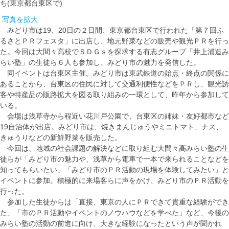
ち(東京都台東区で)
写真を拡大
みどり市は19、20日の２日間、東京都台東区で行われた「第７回ふ
るさとＰＲフェスタ」‎に出店し、地元野菜などの販売や観光ＰＲを行っ
た。今回は大間々高校でＳＤＧｓを探求する有志グループ「井上浦造み
らい塾」の生徒ら６人も参加し、みどり市の魅力を発信した。
同イベントは台東区主催。みどり市は東武鉄道の始点・終点の関係に
あることから、台東区の住民に対して交通利便性などをＰＲし、観光誘
客や特産品の販路拡大を図る取り組みの一環として、昨年から参加して
いる。
会場は浅草寺から程近い花川戸公園で、台東区の姉妹・友好都市など
19自治体が出店。みどり市は、焼きまんじゅうやミニトマト、ナス、
きゅうりなどの新鮮野菜を販売した。
今回は、地域の社会課題の解決などに取り組む大間々高みらい塾の生
徒らが「みどり市の魅力や、浅草から電車で一本で来られることなどを
知ってもらいたい」「みどり市のＰＲ活動の現場を体験してみたい」と
イベントに参加。積極的に来場客らに声をかけ、みどり市のＰＲ活動を
行った。
参加した生徒からは「直接、東京の人にＰＲできて貴重な経験ができ
た」「市のＰＲ活動やイベントのノウハウなどを学べた」など、今後の
みらい塾の活動の前進に向け、大きな経験になったという声が聞かれ