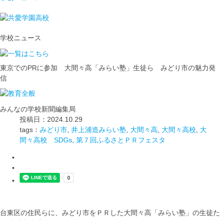
学校ニュース
東京でのPRに参加 大間々高「みらい塾」生徒ら みどり市の魅力発
信
みんなの学校新聞編集局
投稿日：2024.10.29
tags：
みどり市
,
井上浦造みらい塾
,
大間々高
,
大間々高校
,
大
間々高校 SDGs
,
第７回ふるさとＰＲフェスタ
台東区の住民らに、みどり市をＰＲした大間々高「みらい塾」の生徒た