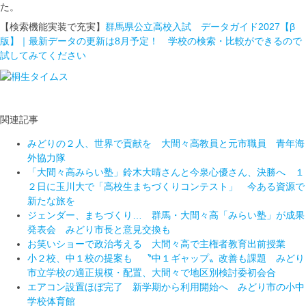
た。
【検索機能実装で充実】
群馬県公立高校入試 データガイド2027【β
版】｜最新データの更新は8月予定！ 学校の検索・比較ができるので
試してみてください
関連記事
みどりの２人、世界で貢献を 大間々高教員と元市職員 青年海
外協力隊
「大間々高みらい塾」鈴木大晴さんと今泉心優さん、決勝へ １
２日に玉川大で「高校生まちづくりコンテスト」 今ある資源で
新たな旅を
ジェンダー、まちづくり… 群馬・大間々高「みらい塾」が成果
発表会 みどり市長と意見交換も
お笑いショーで政治考える 大間々高で主権者教育出前授業
小２校、中１校の提案も 〝中１ギャップ〟改善も課題 みどり
市立学校の適正規模・配置、大間々で地区別検討委初会合
エアコン設置ほぼ完了 新学期から利用開始へ みどり市の小中
学校体育館