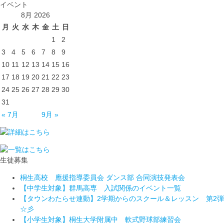
イベント
8月 2026
月
火
水
木
金
土
日
1
2
3
4
5
6
7
8
9
10
11
12
13
14
15
16
17
18
19
20
21
22
23
24
25
26
27
28
29
30
31
« 7月
9月 »
生徒募集
桐生高校 應援指導委員会 ダンス部 合同演技発表会
【中学生対象】群馬高専 入試関係のイベント一覧
【タウンわたらせ連動】2学期からのスクール＆レッスン 第2弾
☆彡
【小学生対象】桐生大学附属中 軟式野球部練習会