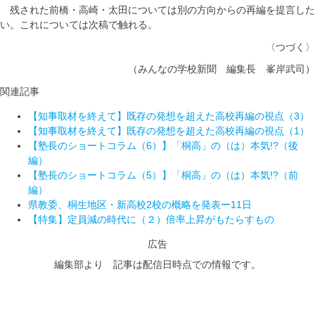
残された前橋・高崎・太田については別の方向からの再編を提言した
い。これについては次稿で触れる。
〈つづく〉
（みんなの学校新聞 編集長 峯岸武司）
関連記事
【知事取材を終えて】既存の発想を超えた高校再編の視点（3）
【知事取材を終えて】既存の発想を超えた高校再編の視点（1）
【塾長のショートコラム（6）】「桐高」の（は）本気!?（後
編）
【塾長のショートコラム（5）】「桐高」の（は）本気!?（前
編）
県教委、桐生地区・新高校2校の概略を発表ー11日
【特集】定員減の時代に（２）倍率上昇がもたらすもの
広告
編集部より 記事は配信日時点での情報です。