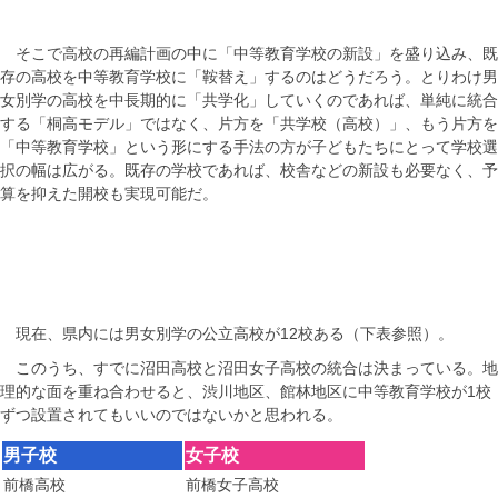
そこで高校の再編計画の中に「中等教育学校の新設」を盛り込み、既
存の高校を中等教育学校に「鞍替え」するのはどうだろう。とりわけ男
女別学の高校を中長期的に「共学化」していくのであれば、単純に統合
する「桐高モデル」ではなく、片方を「共学校（高校）」、もう片方を
「中等教育学校」という形にする手法の方が子どもたちにとって学校選
択の幅は広がる。既存の学校であれば、校舎などの新設も必要なく、予
算を抑えた開校も実現可能だ。
現在、県内には男女別学の公立高校が12校ある（下表参照）。
このうち、すでに沼田高校と沼田女子高校の統合は決まっている。地
理的な面を重ね合わせると、渋川地区、館林地区に中等教育学校が1校
ずつ設置されてもいいのではないかと思われる。
男子校
女子校
前橋高校
前橋女子高校