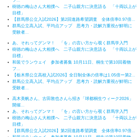
フ...
樹徳の梅山さん大相撲へ 二子山親方に決意語る 「十両以上が
目標」
【群馬県公立入試2026】第2回進路希望調査 全体倍率0.97倍...
群馬公立高入試、平均点アップ 思考力・読解力重視が鮮明に
受験者...
あ、それってグンマ！ 「を」の言い方から覗く群馬学入門
樹徳の梅山さん大相撲へ 二子山親方に決意語る 「十両以上が
目標」
和装でランウェイ 参加者募集 10月11日、桐生で第10回着物
フ...
【栃木県公立高校入試2026】全日制全体の倍率は1.05倍ー第2...
群馬公立高入試、平均点アップ 思考力・読解力重視が鮮明に
受験者...
高木美帆さん、古田敦也さんら招き「球都桐生ウィーク2026」
開催...
あ、それってグンマ！ 「を」の言い方から覗く群馬学入門
樹徳の梅山さん大相撲へ 二子山親方に決意語る 「十両以上が
目標」
【群馬県公立入試2026】第2回進路希望調査 全体倍率0.97倍...