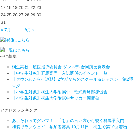
17
18
19
20
21
22
23
24
25
26
27
28
29
30
31
« 7月
9月 »
生徒募集
桐生高校 應援指導委員会 ダンス部 合同演技発表会
【中学生対象】群馬高専 入試関係のイベント一覧
【タウンわたらせ連動】2学期からのスクール＆レッスン 第2弾
☆彡
【小学生対象】桐生大学附属中 軟式野球部練習会
【小学生対象】桐生大学附属中サッカー練習会
アクセスランキング
あ、それってグンマ！ 「を」の言い方から覗く群馬学入門
和装でランウェイ 参加者募集 10月11日、桐生で第10回着物