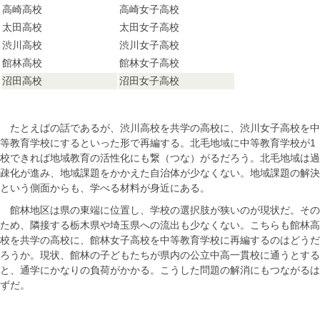
高崎高校
高崎女子高校
太田高校
太田女子高校
渋川高校
渋川女子高校
館林高校
館林女子高校
沼田高校
沼田女子高校
たとえばの話であるが、渋川高校を共学の高校に、渋川女子高校を中
等教育学校にするといった形で再編する。北毛地域に中等教育学校が1
校できれば地域教育の活性化にも繋（つな）がるだろう。北毛地域は過
疎化が進み、地域課題をかかえた自治体が少なくない。地域課題の解決
という側面からも、学べる材料が身近にある。
館林地区は県の東端に位置し、学校の選択肢が狭いのが現状だ。その
ため、隣接する栃木県や埼玉県への流出も少なくない。こちらも館林高
校を共学の高校に、館林女子高校を中等教育学校に再編するのはどうだ
ろうか。現状、館林の子どもたちが県内の公立中高一貫校に通うとする
と、通学にかなりの負荷がかかる。こうした問題の解消にもつながるは
ずだ。