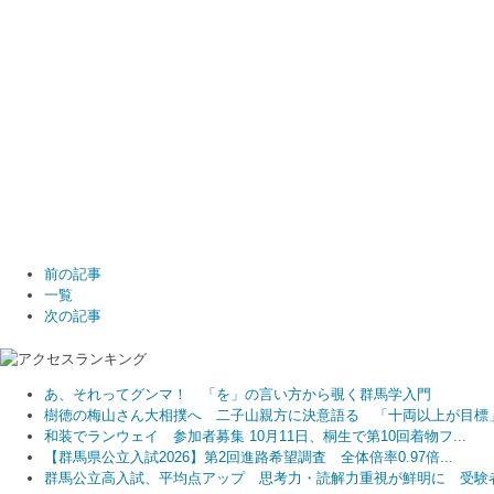
前の記事
一覧
次の記事
あ、それってグンマ！ 「を」の言い方から覗く群馬学入門
樹徳の梅山さん大相撲へ 二子山親方に決意語る 「十両以上が目標
和装でランウェイ 参加者募集 10月11日、桐生で第10回着物フ...
【群馬県公立入試2026】第2回進路希望調査 全体倍率0.97倍...
群馬公立高入試、平均点アップ 思考力・読解力重視が鮮明に 受験者.