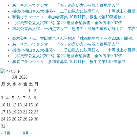
あ、それってグンマ！ 「を」の言い方から覗く群馬学入門
樹徳の梅山さん大相撲へ 二子山親方に決意語る 「十両以上が目標
和装でランウェイ 参加者募集 10月11日、桐生で第10回着物フ...
【群馬県公立入試2026】第2回進路希望調査 全体倍率0.97倍...
群馬公立高入試、平均点アップ 思考力・読解力重視が鮮明に 受験者.
高木美帆さん、古田敦也さんら招き「球都桐生ウィーク2026」開催...
あ、それってグンマ！ 「を」の言い方から覗く群馬学入門
樹徳の梅山さん大相撲へ 二子山親方に決意語る 「十両以上が目標
【群馬県公立入試2026】第2回進路希望調査 全体倍率0.97倍...
和装でランウェイ 参加者募集 10月11日、桐生で第10回着物フ...
8月 2026
月
火
水
木
金
土
日
1
2
3
4
5
6
7
8
9
10
11
12
13
14
15
16
17
18
19
20
21
22
23
24
25
26
27
28
29
30
31
« 7月
9月 »