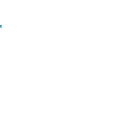
」
..
」