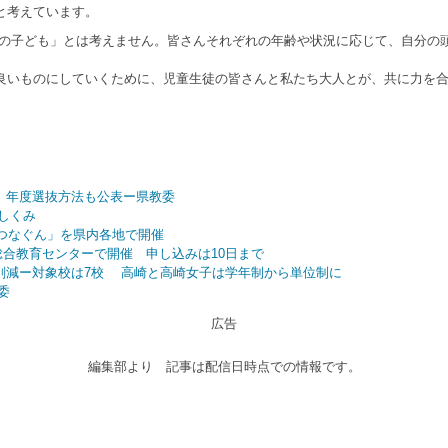
と考えています。
の子ども」とは考えません。皆さんそれぞれの年齢や状況に応じて、自分の
いものにしていくために、児童生徒の皆さんと私たち大人とが、共に力を合
9）年度選抜方法も公表ー県教委
しくみ
つなぐん」を県内各地で開催
総合教育センターで開催 申し込みは10日まで
0人削減ー対象校は7校 高崎と高崎女子は学年制から単位制に
委
広告
編集部より 記事は配信日時点での情報です。