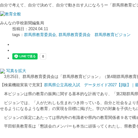
自分で考えて、自分で決めて、自分で動き出す人になろうー「群馬県教育ビ
みんなの学校新聞編集局
投稿日：2024.04.11
tags：
群馬県教育委員会
,
群馬県教育委員会 群馬県教育ビジョン
写真を拡大
3月25日、群馬県教育委員会は「群馬県教育ビジョン」（第4期群馬県教育
【検索機能実装で充実】
群馬県公立高校入試 データガイド2027【β版】
本ビジョンは県の教育の振興に関する基本的な計画であり、「第2期群馬県教
ビジョンでは、「人がだれしも生まれつき持っている、自分と社会をより良
せるようになるような教育」の実現を目標に掲げた。学びの対象を子供たち
ビジョンの策定にあたっては県内外の有識者や県内の教育関係者９名で構成
平田郁美教育長は「懇談会のメンバーも本当に頑張ってくれたし、県教委を