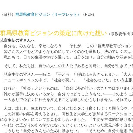
（資料）
群馬県教育ビジョン（リーフレット）
（PDF)
群馬県教育ビジョンの策定に向けた想い
（県教委作成
児童生徒の皆さんへ
自分も、みんなも、幸せになろう――それが、 この「群馬県教育ビジョン
皆さんの人生をどのようなものにしていくのかを選択し、決めていくのは
私たちは、日々の生活や学びを通して、自分を知り、自分の強みや弱みを理
そして、私たちは、自分の人生の主人公であると同時に、自分が生きている
児童生徒の皆さん――時に、「子ども」と呼ばれる皆さんもまた、「大人
ニュースやＳＮＳの中で、「社会が悪い」、 「社会のせいだ」という主張
けれど、「社会」というものは、「自分以外の誰か」のことではありませ
誰かが勝手に決めているから、自分ではどうしようもない――そのように思
一人きりで今すぐに社会を変えることは難しいかもしれません。それでも、
人は、誰しも、生まれついて、自分と社会をより良くしようと願う心や、
この計画の内容を考えるときに、高校生と大学生が参加するワークショップ
になるとよいか」について意見を出し合いました。「生徒が主体的に動ける
（年代）の広がりのある学びになっていくとよい」といった意見が多く出ま
こうした「自分とみんなのために動きたい」、「そのために自分の意志で学