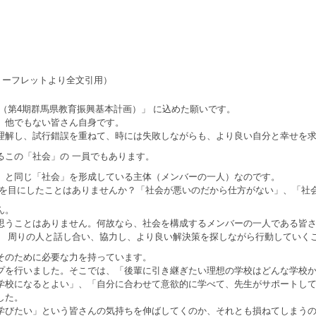
リーフレットより全文引用）
（第4期群馬県教育振興基本計画）」 に込めた願いです。
、他でもない皆さん自身です。
解し、試行錯誤を重ねて、時には失敗しながらも、より良い自分と幸せを求
この「社会」の 一員でもあります。
」と同じ「社会」を形成している主体（メンバーの一人）なのです。
を目にしたことはありませんか？「社会が悪いのだから仕方がない」、「社
ん。
うことはありません。何故なら、社会を構成するメンバーの一人である皆さ
 周りの人と話し合い、協力し、より良い解決策を探しながら行動していくこ
そのために必要な力を持っています。
を行いました。そこでは、「後輩に引き継ぎたい理想の学校はどんな学校か
学校になるとよい」、「自分に合わせて意欲的に学べて、先生がサポートして
した。
びたい」という皆さんの気持ちを伸ばしてくのか、それとも損ねてしまうの