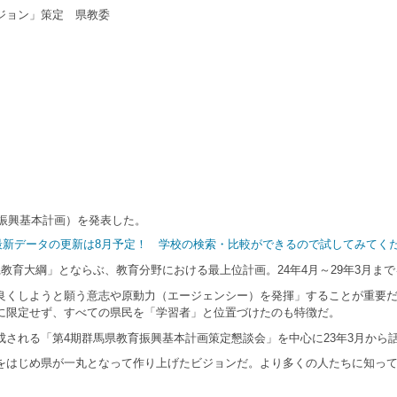
ジョン」策定 県教委
振興基本計画）を発表した。
｜最新データの更新は8月予定！ 学校の検索・比較ができるので試してみてく
育大綱」とならぶ、教育分野における最上位計画。24年4月～29年3月ま
くしようと願う意志や原動力（エージェンシー）を発揮」することが重要だ
に限定せず、すべての県民を「学習者」と位置づけたのも特徴だ。
される「第4期群馬県教育振興基本計画策定懇談会」を中心に23年3月から
はじめ県が一丸となって作り上げたビジョンだ。より多くの人たちに知って