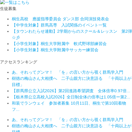
生徒募集
桐生高校 應援指導委員会 ダンス部 合同演技発表会
【中学生対象】群馬高専 入試関係のイベント一覧
【タウンわたらせ連動】2学期からのスクール＆レッスン 第2弾
☆彡
【小学生対象】桐生大学附属中 軟式野球部練習会
【小学生対象】桐生大学附属中サッカー練習会
アクセスランキング
あ、それってグンマ！ 「を」の言い方から覗く群馬学入門
樹徳の梅山さん大相撲へ 二子山親方に決意語る 「十両以上が
目標」
【群馬県公立入試2026】第2回進路希望調査 全体倍率0.97倍...
【栃木県公立高校入試2026】全日制全体の倍率は1.05倍ー第2...
和装でランウェイ 参加者募集 10月11日、桐生で第10回着物
フ...
あ、それってグンマ！ 「を」の言い方から覗く群馬学入門
樹徳の梅山さん大相撲へ 二子山親方に決意語る 「十両以上が