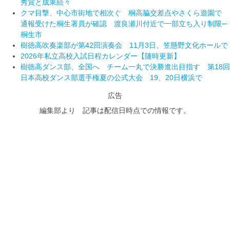
秀賞と成果続々
クマ目撃、中心市街地で相次ぐ 桐高脇交差点やさくら遊園で
通報受けた桐生署員が確認 渡良瀬川付近で一部立ち入り制限─
桐生市
樹徳高吹奏楽部が第42回演奏会 11月3日、笠懸野文化ホールで
2026年私立高校入試日程カレンダー【随時更新】
樹徳高ダンス部、全国へ チーム一丸で決勝進出目指す 第18回
日本高校ダンス部選手権夏の公式大会 19、20日横浜で
広告
編集部より 記事は配信日時点での情報です。