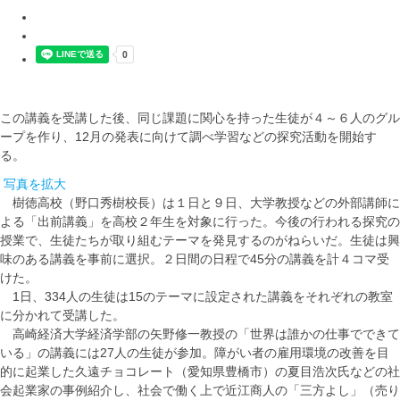
この講義を受講した後、同じ課題に関心を持った生徒が４～６人のグル
ープを作り、12月の発表に向けて調べ学習などの探究活動を開始す
る。
写真を拡大
樹徳高校（野口秀樹校長）は１日と９日、大学教授などの外部講師に
よる「出前講義」を高校２年生を対象に行った。今後の行われる探究の
授業で、生徒たちが取り組むテーマを発見するのがねらいだ。生徒は興
味のある講義を事前に選択。２日間の日程で45分の講義を計４コマ受
けた。
1日、334人の生徒は15のテーマに設定された講義をそれぞれの教室
に分かれて受講した。
高崎経済大学経済学部の矢野修一教授の「世界は誰かの仕事でできて
いる」の講義には27人の生徒が参加。障がい者の雇用環境の改善を目
的に起業した久遠チョコレート（愛知県豊橋市）の夏目浩次氏などの社
会起業家の事例紹介し、社会で働く上で近江商人の「三方よし」（売り