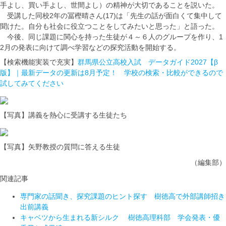
手よし、買い手よし、世間よし）の精神が大切であることを説いた。
受講した同校2年の冨樫晴さん(17)は「先生の話が面白くて集中して
聞けた。自分も社会に役立つことをしてみたいと思った」と語った。
今後、同じ課題に関心を持った生徒が４～６人のグループを作り、1
2月の発表に向けて調べ学習などの探究活動を開始する。
【検索機能実装で充実】
群馬県公立高校入試 データガイド2027【β
版】｜最新データの更新は8月予定！ 学校の検索・比較ができるので
試してみてください
【写真】講義を熱心に受講する生徒たち
【写真】矢野教授の質問に答える生徒
（編集部）
関連記事
専門家の話聞き、探究課題のヒント探す 樹徳高で外部講師招き
出前講義
キャベツから生まれる新シルク 樹徳高理科部 学会発表・優