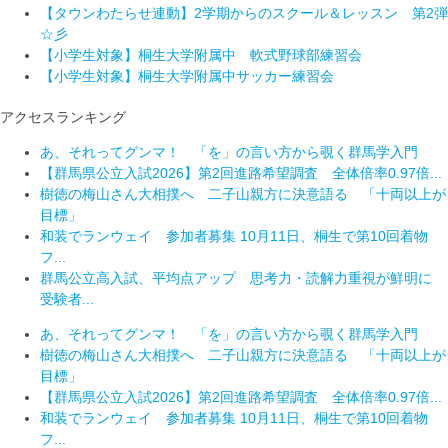
【タウンわたらせ連動】2学期からのスクール＆レッスン 第2弾
☆彡
【小学生対象】桐生大学附属中 軟式野球部練習会
【小学生対象】桐生大学附属中サッカー練習会
アクセスランキング
あ、それってグンマ！ 「を」の言い方から覗く群馬学入門
【群馬県公立入試2026】第2回進路希望調査 全体倍率0.97倍...
樹徳の梅山さん大相撲へ 二子山親方に決意語る 「十両以上が
目標」
和装でランウェイ 参加者募集 10月11日、桐生で第10回着物
フ...
群馬公立高入試、平均点アップ 思考力・読解力重視が鮮明に
受験者...
あ、それってグンマ！ 「を」の言い方から覗く群馬学入門
樹徳の梅山さん大相撲へ 二子山親方に決意語る 「十両以上が
目標」
【群馬県公立入試2026】第2回進路希望調査 全体倍率0.97倍...
和装でランウェイ 参加者募集 10月11日、桐生で第10回着物
フ...