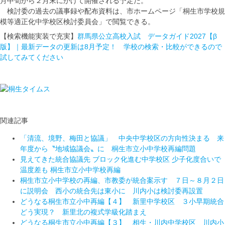
月中旬から２月末にかけて開催される予定だ。
検討委の過去の議事録や配布資料は、市ホームページ「桐生市学校規
模等適正化中学校区検討委員会」で閲覧できる。
【検索機能実装で充実】
群馬県公立高校入試 データガイド2027【β
版】｜最新データの更新は8月予定！ 学校の検索・比較ができるので
試してみてください
関連記事
「清流、境野、梅田と協議」 中央中学校区の方向性決まる 来
年度から〝地域協議会〟に 桐生市立小中学校再編問題
見えてきた統合協議先 ブロック化進む中学校区 少子化度合いで
温度差も 桐生市立小中学校再編
桐生市立小中学校の再編、市教委が統合案示す ７日～８月２日
に説明会 西小の統合先は東小に 川内小は検討委再設置
どうなる桐生市立小中再編【４】 新里中学校区 ３小早期統合
どう実現？ 新里北の複式学級化踏まえ
どうなる桐生市立小中再編【３】 相生・川内中学校区 川内小