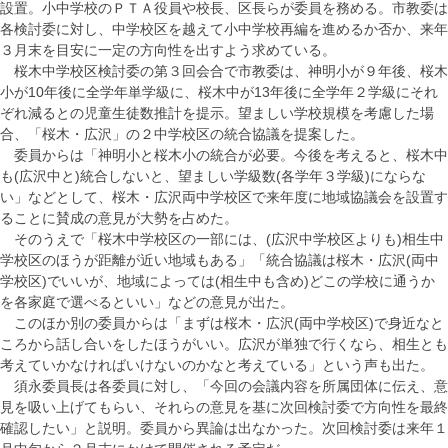
設置。小中学校のＰＴＡ役員や校長、区長らが委員を務める。市教委は
各検討委に対し、中学校区を越えて小中学校再編を進めるか否か、来年
３月末を目安に一定の方向性を出すよう求めている。
桜木中学校区検討委の第３回会合で市教委は、神明小が９年後、桜木
小が10年後に全学年単学級に、桜木中が13年後に全学年２学級にそれ
ぞれ減るとの児童生徒数推計を提示。望ましい学校規模を考慮した場
合、「桜木・広沢」の２中学校区の統合協議を提案した。
委員からは「神明小と桜木小の統合が必要。今後を考えると、桜木中
も(広沢中と)統合しないと、望ましい学級数(各学年３学級)にならな
い」などとして、桜木・広沢両中学校区で来年度に地域協議会を設置す
ることに賛成の意見が大勢を占めた。
そのうえで「桜木中学校区の一部には、(広沢中学校区よりも)相生中
学校区のほうが距離が近い地域もある」「統合協議は桜木・広沢(両中
学校区)でいいが、地域によっては(相生中も含め)どこの学校に通うか
を各家庭で選べるといい」などの意見が出た。
このほか別の委員からは「まずは桜木・広沢(両中学校区)で身近なと
ころから話し合いをしたほうがいい。広沢が単独で行くなら、相生とも
考えていかなければいけないのかなと考えている」という声も出た。
須永委員長は各委員に対し、「今回の会議内容を所属団体に伝え、意
見を吸い上げてもらい、それらの意見を基に次回検討委で方向性を最終
確認したい」と説明。委員から異論は出なかった。次回検討委は来年１