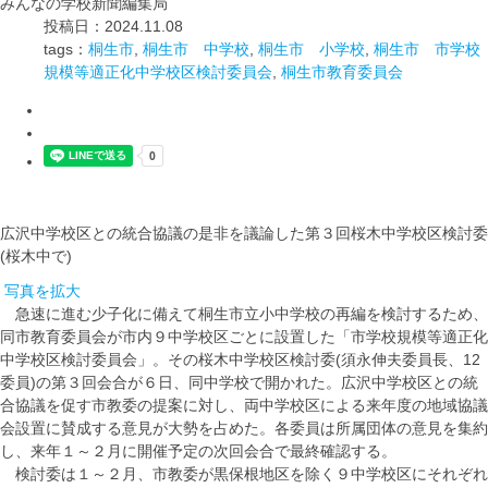
みんなの学校新聞編集局
投稿日：2024.11.08
tags：
桐生市
,
桐生市 中学校
,
桐生市 小学校
,
桐生市 市学校
規模等適正化中学校区検討委員会
,
桐生市教育委員会
広沢中学校区との統合協議の是非を議論した第３回桜木中学校区検討委
(桜木中で)
写真を拡大
急速に進む少子化に備えて桐生市立小中学校の再編を検討するため、
同市教育委員会が市内９中学校区ごとに設置した「市学校規模等適正化
中学校区検討委員会」。その桜木中学校区検討委(須永伸夫委員長、12
委員)の第３回会合が６日、同中学校で開かれた。広沢中学校区との統
合協議を促す市教委の提案に対し、両中学校区による来年度の地域協議
会設置に賛成する意見が大勢を占めた。各委員は所属団体の意見を集約
し、来年１～２月に開催予定の次回会合で最終確認する。
検討委は１～２月、市教委が黒保根地区を除く９中学校区にそれぞれ