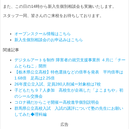
また、この日の14時から新入生個別相談会も実施いたします。
スタッフ一同、皆さんのご来校をお待ちしております。
オープンスクール情報はこちら
新入生個別相談会のお申込みはこちら
関連記事
デジタルアートを制作 障害者の就労支援事業所 ４月に「チー
ムとらねこ」開所
【栃木県公立高校】特色選抜などの倍率を発表 平均倍率は
1.68倍 足高は2.25倍
26年度公立入試、定員280人削減ー対象校は7校
子どもたち９７人参加 高校生が企画した「よこまちや」初
のシール交換会
コロナ禍だからこそ開催ー高校進学個別説明会
群馬県公立高校入試 入試の講評について塾の先生にお願い
してみた◆理科編
広告