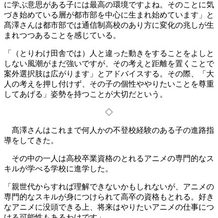
に学ぶ意思がある子には最高の環境ですよね。そのことに気
づき始めている層が都市部を中心に生まれ始めています」と
髙澤さんは都市部では通信制高校のあり方に変化の兆しが生
まれつつあることを感じている。
「（とりわけ田舎では）人と違った動きをすることをよしと
しない風潮がまだ強いですが、その考えと距離を置くことで
案外選択肢は広がります」とアドバイスする。その際、「大
人の考えを押し付けず、その子の個性ややりたいことを尊重
してあげる」姿勢を持つことが大切だという。
◇
髙澤さんはこれまで何人かの不登校経験のある子の進路指
導をしてきた。
その中の一人は高校卒業資格のとれるアニメの専門的なス
キルが学べる学校に進学した。
「親世代からすれば理解できないかもしれないが、アニメの
専門的なスキルが身につけられて高卒の資格もとれる。好き
なアニメに没頭できる上、将来はやりたいアニメの仕事につ
ける可能性もあるわけです」。