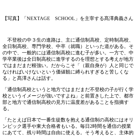
【写真】「NEXTAGE SCHOOL」を主宰する髙澤典義さん
不登校の中３生の進路は、主に通信制高校、定時制高校、
全日制高校、専門学校、中卒（就職）といった道がある。そ
の中で、一般的には通信制高校に進む子が多い。一方で、中
学卒業後は全日制高校に進学するのを理想とする考えが地方
ではまだまだ根強い。だからこそ「（親自身が）人と同じで
なければいけないという価値観に縛られすぎると苦しくな
る」と髙澤さんは話す。
「通信制高校というと地方ではまだまだ不登校の子が行く学
校というイメージが強いですよね」と前置きした上で、都市
部と地方で通信制高校の見方に温度差があることを指摘す
る。
「たとえば日本で一番生徒数を抱える通信制の高校にはオリ
ンピック選手や東大合格者もいる。毎日2時間を通信の授業
にあてて、残り時間は自由に使える。そう考えると、主体的