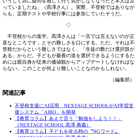
いうしくみに疑問を感じて行く気がしなくなったと本人は言
っていましたね」（髙澤さん）。実際、不登校ではありなが
らも、定期テストや学校行事には参加していたそうだ。
◇
不登校からの進学。髙澤さんは「一言では言えないのが正
直なところです」とその難しさを口にする。ただ、それは不
登校だからという難しさではなく、「生徒の数だけ選択肢が
ある」からだ。子どもが最善の道を選択できるようにするた
めには親自身が従来の価値観からアップデートしなければな
らない。このことが何より難しいことなのかもしれない。
（編集部）
関連記事
不登校支援にAI活用 NEXTAGE SCHOOLがAI学習支
援システム「AIBO」を開発
【教育コラム】あえて言う「勉強をしよう！！」
（NEXTAGE SCHOOL 髙澤 典義）
【教育コラム】子どもを叱る時の〝NGワード〟