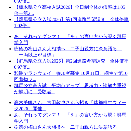
0.97倍...
【栃木県公立高校入試2026】全日制全体の倍率は1.05
倍ー第2...
【群馬県公立入試2026】第1回進路希望調査 全体倍率
1.02倍...
あ、それってグンマ！ 「を」の言い方から覗く群馬
学入門
樹徳の梅山さん大相撲へ 二子山親方に決意語る
「十両以上が目標」
【群馬県公立入試2026】第2回進路希望調査 全体倍率
0.97倍...
和装でランウェイ 参加者募集 10月11日、桐生で第10
回着物フ...
群馬公立高入試、平均点アップ 思考力・読解力重視
が鮮明に 受験者...
高木美帆さん、古田敦也さんら招き「球都桐生ウィー
ク2026」開催...
あ、それってグンマ！ 「を」の言い方から覗く群馬
学入門
樹徳の梅山さん大相撲へ 二子山親方に決意語る