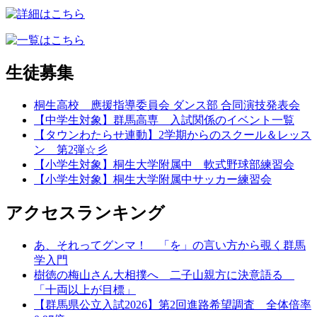
生徒募集
桐生高校 應援指導委員会 ダンス部 合同演技発表会
【中学生対象】群馬高専 入試関係のイベント一覧
【タウンわたらせ連動】2学期からのスクール＆レッス
ン 第2弾☆彡
【小学生対象】桐生大学附属中 軟式野球部練習会
【小学生対象】桐生大学附属中サッカー練習会
アクセスランキング
あ、それってグンマ！ 「を」の言い方から覗く群馬
学入門
樹徳の梅山さん大相撲へ 二子山親方に決意語る
「十両以上が目標」
【群馬県公立入試2026】第2回進路希望調査 全体倍率