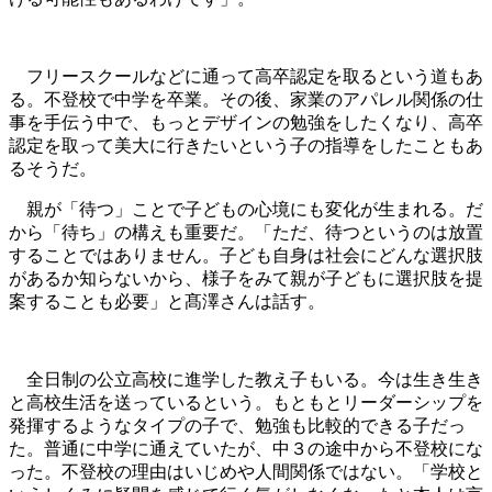
フリースクールなどに通って高卒認定を取るという道もあ
る。不登校で中学を卒業。その後、家業のアパレル関係の仕
事を手伝う中で、もっとデザインの勉強をしたくなり、高卒
認定を取って美大に行きたいという子の指導をしたこともあ
るそうだ。
親が「待つ」ことで子どもの心境にも変化が生まれる。だ
から「待ち」の構えも重要だ。「ただ、待つというのは放置
することではありません。子ども自身は社会にどんな選択肢
があるか知らないから、様子をみて親が子どもに選択肢を提
案することも必要」と髙澤さんは話す。
全日制の公立高校に進学した教え子もいる。今は生き生き
と高校生活を送っているという。もともとリーダーシップを
発揮するようなタイプの子で、勉強も比較的できる子だっ
た。普通に中学に通えていたが、中３の途中から不登校にな
った。不登校の理由はいじめや人間関係ではない。「学校と