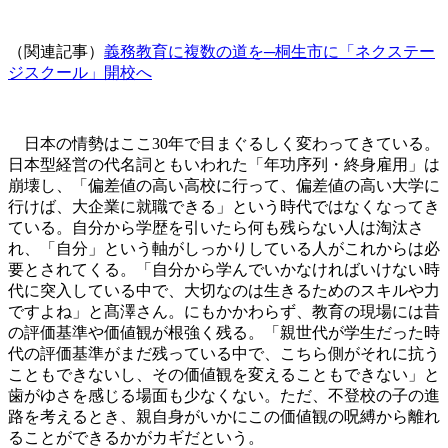
（関連記事）
義務教育に複数の道を─桐生市に「ネクステー
ジスクール」開校へ
日本の情勢はここ30年で目まぐるしく変わってきている。
日本型経営の代名詞ともいわれた「年功序列・終身雇用」は
崩壊し、「偏差値の高い高校に行って、偏差値の高い大学に
行けば、大企業に就職できる」という時代ではなくなってき
ている。自分から学歴を引いたら何も残らない人は淘汰さ
れ、「自分」という軸がしっかりしている人がこれからは必
要とされてくる。「自分から学んでいかなければいけない時
代に突入している中で、大切なのは生きるためのスキルや力
ですよね」と髙澤さん。にもかかわらず、教育の現場には昔
の評価基準や価値観が根強く残る。「親世代が学生だった時
代の評価基準がまだ残っている中で、こちら側がそれに抗う
こともできないし、その価値観を変えることもできない」と
歯がゆさを感じる場面も少なくない。ただ、不登校の子の進
路を考えるとき、親自身がいかにこの価値観の呪縛から離れ
ることができるかがカギだという。