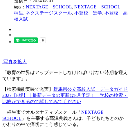
投稿日：2024.08.01
tags：
NEXTAGE SCHOOL
,
NEXTAGE SCHOOL
桐生
,
ネクステージスクール
,
不登校 進学
,
不登校 高
校入試
写真を拡大
「教育の世界はアップデートしなければいけない時期を迎え
ています」。
【検索機能実装で充実】
群馬県公立高校入試 データガイド
2027【β版】｜最新データの更新は8月予定！ 学校の検索・
比較ができるので試してみてください
桐生市でオルタナティブスクール「
NEXTAGE
SCHOOL
」を主宰する髙澤典義さんは、子どもたちとのか
かわりの中で痛切にこう感じている。