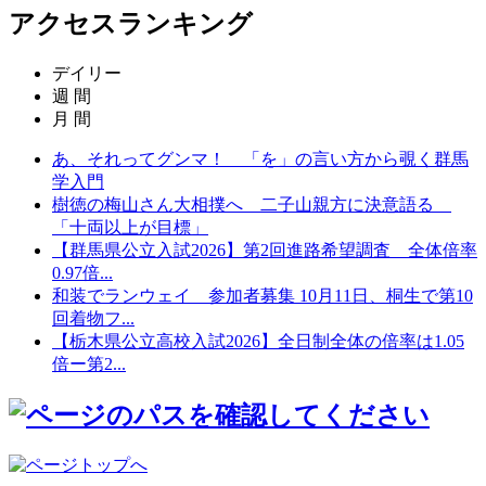
アクセスランキング
デイリー
週 間
月 間
あ、それってグンマ！ 「を」の言い方から覗く群馬
学入門
樹徳の梅山さん大相撲へ 二子山親方に決意語る
「十両以上が目標」
【群馬県公立入試2026】第2回進路希望調査 全体倍率
0.97倍...
和装でランウェイ 参加者募集 10月11日、桐生で第10
回着物フ...
【栃木県公立高校入試2026】全日制全体の倍率は1.05
倍ー第2...