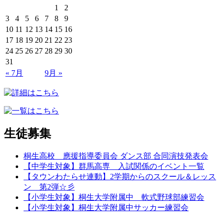
1
2
3
4
5
6
7
8
9
10
11
12
13
14
15
16
17
18
19
20
21
22
23
24
25
26
27
28
29
30
31
« 7月
9月 »
生徒募集
桐生高校 應援指導委員会 ダンス部 合同演技発表会
【中学生対象】群馬高専 入試関係のイベント一覧
【タウンわたらせ連動】2学期からのスクール＆レッス
ン 第2弾☆彡
【小学生対象】桐生大学附属中 軟式野球部練習会
【小学生対象】桐生大学附属中サッカー練習会