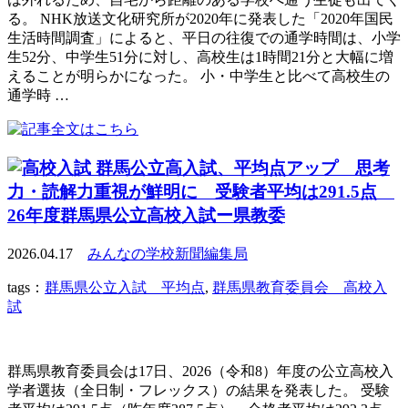
る。 NHK放送文化研究所が2020年に発表した「2020年国民
生活時間調査」によると、平日の往復での通学時間は、小学
生52分、中学生51分に対し、高校生は1時間21分と大幅に増
えることが明らかになった。 小・中学生と比べて高校生の
通学時 …
群馬公立高入試、平均点アップ 思考
力・読解力重視が鮮明に 受験者平均は291.5点
26年度群馬県公立高校入試ー県教委
2026.04.17
みんなの学校新聞編集局
tags：
群馬県公立入試 平均点
,
群馬県教育委員会 高校入
試
群馬県教育委員会は17日、2026（令和8）年度の公立高校入
学者選抜（全日制・フレックス）の結果を発表した。 受験