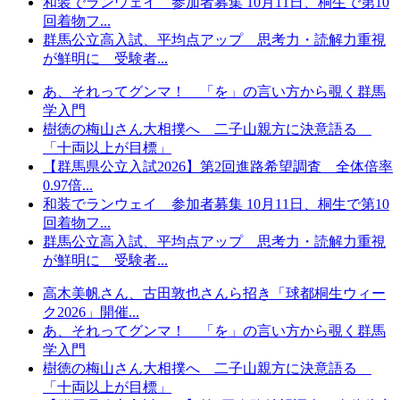
和装でランウェイ 参加者募集 10月11日、桐生で第10
回着物フ...
群馬公立高入試、平均点アップ 思考力・読解力重視
が鮮明に 受験者...
あ、それってグンマ！ 「を」の言い方から覗く群馬
学入門
樹徳の梅山さん大相撲へ 二子山親方に決意語る
「十両以上が目標」
【群馬県公立入試2026】第2回進路希望調査 全体倍率
0.97倍...
和装でランウェイ 参加者募集 10月11日、桐生で第10
回着物フ...
群馬公立高入試、平均点アップ 思考力・読解力重視
が鮮明に 受験者...
高木美帆さん、古田敦也さんら招き「球都桐生ウィー
ク2026」開催...
あ、それってグンマ！ 「を」の言い方から覗く群馬
学入門
樹徳の梅山さん大相撲へ 二子山親方に決意語る
「十両以上が目標」