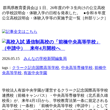
群馬県教育委員会は１日、26年度の中３生向けの公立高校
の学校説明会・体験入学の日程を発表した。 ●令和８年度
公立高校説明会・体験入学等の実施予定一覧［外部リンク］
通信制高校の「前橋中央高等学校」
（申請中） 来年4月開校へ
2026.05.15
みんなの学校新聞編集局
tags：
クラーク記念国際高等学校
,
中央高等専修学校
,
前橋中
央高等学校
,
有坂中央学園
学校法人有坂中央学園が運営するクラーク記念国際高等学校
連携校（前橋キャンパス）・中央高等専修学校（北爪喜久雄
校長）が、来年4月1日から、学校教育法第一条に規定される
高等学校（一条校）「前橋中央高等学校（申請中）」として