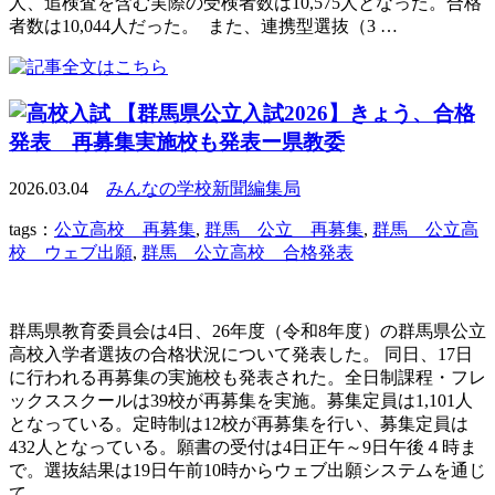
人、追検査を含む実際の受検者数は10,575人となった。合格
者数は10,044人だった。 また、連携型選抜（3 …
【群馬県公立入試2026】きょう、合格
発表 再募集実施校も発表ー県教委
2026.03.04
みんなの学校新聞編集局
tags：
公立高校 再募集
,
群馬 公立 再募集
,
群馬 公立高
校 ウェブ出願
,
群馬 公立高校 合格発表
群馬県教育委員会は4日、26年度（令和8年度）の群馬県公立
高校入学者選抜の合格状況について発表した。 同日、17日
に行われる再募集の実施校も発表された。全日制課程・フレ
ックススクールは39校が再募集を実施。募集定員は1,101人
となっている。定時制は12校が再募集を行い、募集定員は
432人となっている。願書の受付は4日正午～9日午後４時ま
で。選抜結果は19日午前10時からウェブ出願システムを通じ
て …