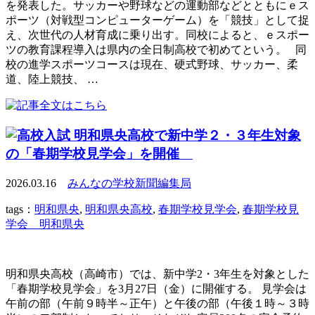
を発表した。サッカーや野球などの運動部などとともにｅス
ポーツ（対戦型コンピューターゲーム）を「競技」として捉
え、次世代の人材育成に乗り出す。同校によると、ｅスポー
ツの教育課程導入は県内の全日制高校で初めてという。 同
校の進学スポーツコースは現在、硬式野球、サッカー、柔
道、陸上競技、 …
明和県央高校で新中学２・３年生対象
の「春期学校見学会」を開催
2026.03.16
みんなの学校新聞編集局
tags：
明和県央
,
明和県央高校
,
春期学校見学会
,
春期学校見
学会 明和県央
明和県央高校（高崎市）では、新中学2・3年生を対象とした
「春期学校見学会」を3月27日（金）に開催する。 見学会は
午前の部（午前９時半～正午）と午後の部（午後１時～３時