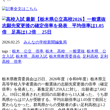
最新【栃木県公立高校2026】一般選抜
志願先変更後の確定倍率を発表 平均倍率は1.05
倍 足高は1.2倍 25日
2026.02.25
みんなの学校新聞編集局
tags：
栃木 公立 倍率
,
栃木 高校 一般選抜
,
栃木県 公
立入試
,
栃木県 高校入試
,
栃木県教育委員会
,
足利高校
,
足利
高校 倍率
栃木県教育委員会は25日、2026年度（令和8年度）栃木県立
高等学校入学者選抜の一般選抜の志願先変更後の倍率（確定
倍率）を発表した。募集定員7,259人に対し、出願者は7,602
人。19日に発表された前回の出願者から13人減った。うち群
馬県からは37人が受験する。平均出願倍率は1.05倍で前回と
変わらなかった。群馬県からの受験者の多い足利高校は1.2
倍だった。 学力検査は3月5日、合格者発表は3月 …