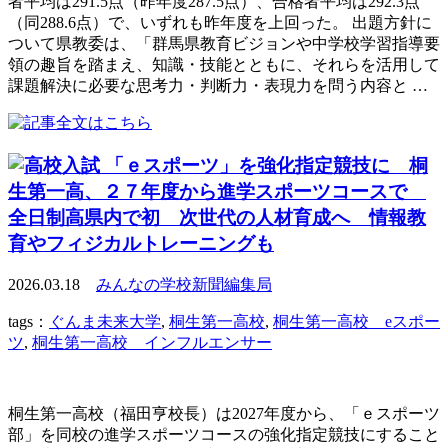
者平均は291.5点（昨年度287.5点）、合格者平均は292.3点
（同288.6点）で、いずれも昨年度を上回った。 出題方針に
ついて県教委は、「群馬県教育ビジョンや中学校学習指導要
領の趣旨を踏まえ、知識・技能とともに、それらを活用して
課題解決に必要な思考力・判断力・表現力を問う内容と …
「ｅスポーツ」を強化指定競技に 桐
生第一高、２７年度から進学スポーツコースで
全日制高県内で初 次世代の人材育成へ 情報教
育やフィジカルトレーニングも
2026.03.18
みんなの学校新聞編集局
tags：
ぐんま未来大学
,
桐生第一高校
,
桐生第一高校 eスポー
ツ
,
桐生第一高校 インフルエンサー
桐生第一高校（福田亨校長）は2027年度から、「ｅスポーツ
部」を同校の進学スポーツコースの強化指定競技にすること