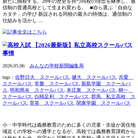
新たに開校する。28年の歴史を持つ同校の理念を継承し、通
信制の普通高校として生まれ変わる。 ■自ら選ぶ「自由な
カタチ」の学び 新設される同校の最大の特徴は、通信制の
仕組みを活かし …
【2026最新版】私立高校スクールバス
事情
2026.05.06
みんなの学校新聞編集局
tags：
佐野日大 スクールバス
,
健大 スクールバス
,
共愛
スクールバス
,
常磐 スクールバス
,
新島学園 スクールバ
ス
,
明和県央 スクールバス
,
本庄東 スクールバス
,
桐一
スクールバス
,
白鴎足利 スクールバス
,
群馬 私立高校 ス
クールバス
,
育英 スクールバス
,
関東学園 スクールバス
小・中学時代は義務教育のために多くの児童・生徒が居住地
域近くの学校への通学となるが、高校では義務教育課程から
は外れるため、自宅から距離のある学校へ通う生徒も出てく