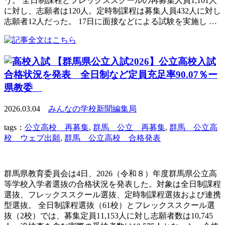
う。 全日制課程とフレックススクールの再募集人員1,101人
に対し、志願者は120人。定時制課程は募集人員432人に対し
志願者12人だった。 17日に面接などによる試験を実施し …
【群馬県公立入試2026】公立高校入試
合格状況を発表 全日制など定員充足率90.07％ー
県教委
2026.03.04
みんなの学校新聞編集局
tags：
公立高校 再募集
,
群馬 公立 再募集
,
群馬 公立高
校 ウェブ出願
,
群馬 公立高校 合格発表
群馬県教育委員会は4日、2026（令和８）年度群馬県公立高
等学校入学者選抜の合格状況を発表した。対象は全日制課程
選抜、フレックススクール選抜、定時制課程選抜および連携
型選抜。 全日制課程選抜（61校）とフレックススクール選
抜（2校）では、募集定員11,153人に対し志願者数は10,745