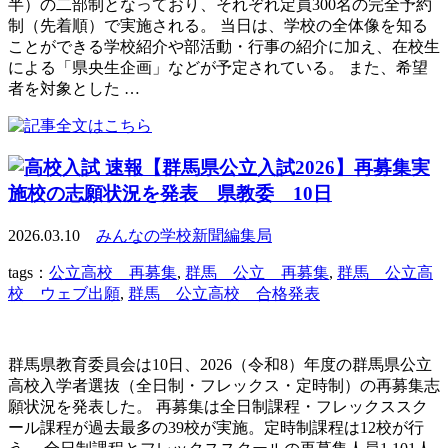
半）の二部制となっており、それぞれ定員300名の完全予約
制（先着順）で実施される。 当日は、学校の全体像を知る
ことができる学校紹介や部活動・行事の紹介に加え、在校生
による「県央生企画」などが予定されている。 また、希望
者を対象とした …
速報【群馬県公立入試2026】再募集実
施校の志願状況を発表 県教委 10日
2026.03.10
みんなの学校新聞編集局
tags：
公立高校 再募集
,
群馬 公立 再募集
,
群馬 公立高
校 ウェブ出願
,
群馬 公立高校 合格発表
群馬県教育委員会は10日、2026（令和8）年度の群馬県公立
高校入学者選抜（全日制・フレックス・定時制）の再募集志
願状況を発表した。 再募集は全日制課程・フレックススク
ール課程が過去最多の39校が実施。定時制課程は12校が行