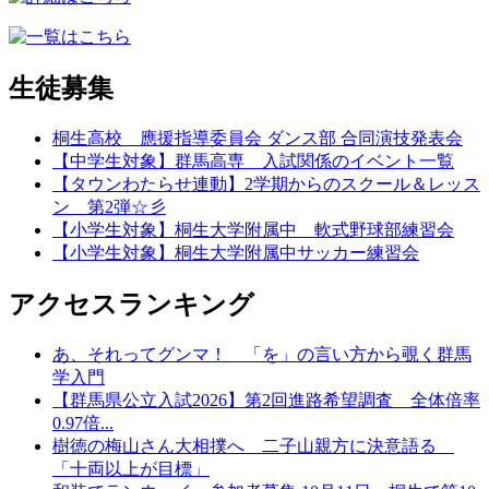
生徒募集
桐生高校 應援指導委員会 ダンス部 合同演技発表会
【中学生対象】群馬高専 入試関係のイベント一覧
【タウンわたらせ連動】2学期からのスクール＆レッス
ン 第2弾☆彡
【小学生対象】桐生大学附属中 軟式野球部練習会
【小学生対象】桐生大学附属中サッカー練習会
アクセスランキング
あ、それってグンマ！ 「を」の言い方から覗く群馬
学入門
【群馬県公立入試2026】第2回進路希望調査 全体倍率
0.97倍...
樹徳の梅山さん大相撲へ 二子山親方に決意語る
「十両以上が目標」