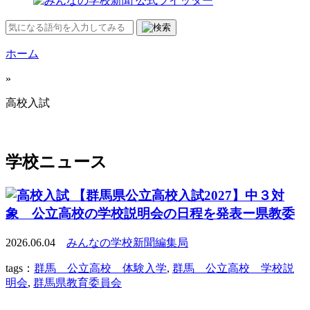
ホーム
»
高校入試
学校ニュース
【群馬県公立高校入試2027】中３対
象 公立高校の学校説明会の日程を発表ー県教委
2026.06.04
みんなの学校新聞編集局
tags：
群馬 公立高校 体験入学
,
群馬 公立高校 学校説
明会
,
群馬県教育委員会