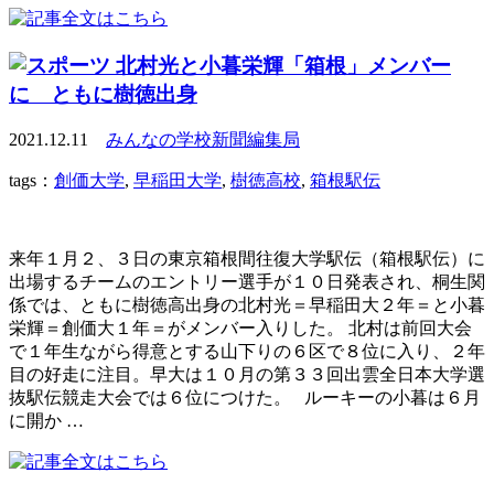
北村光と小暮栄輝「箱根」メンバー
に ともに樹徳出身
2021.12.11
みんなの学校新聞編集局
tags：
創価大学
,
早稲田大学
,
樹徳高校
,
箱根駅伝
来年１月２、３日の東京箱根間往復大学駅伝（箱根駅伝）に
出場するチームのエントリー選手が１０日発表され、桐生関
係では、ともに樹徳高出身の北村光＝早稲田大２年＝と小暮
栄輝＝創価大１年＝がメンバー入りした。 北村は前回大会
で１年生ながら得意とする山下りの６区で８位に入り、２年
目の好走に注目。早大は１０月の第３３回出雲全日本大学選
抜駅伝競走大会では６位につけた。 ルーキーの小暮は６月
に開か …