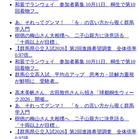
和装でランウェイ 参加者募集 10月11日、桐生で第10
回着物フ...
あ、それってグンマ！ 「を」の言い方から覗く群馬
学入門
樹徳の梅山さん大相撲へ 二子山親方に決意語る
「十両以上が目標」
【群馬県公立入試2026】第2回進路希望調査 全体倍率
0.97倍...
和装でランウェイ 参加者募集 10月11日、桐生で第10
回着物フ...
群馬公立高入試、平均点アップ 思考力・読解力重視
が鮮明に 受験者...
高木美帆さん、古田敦也さんら招き「球都桐生ウィー
ク2026」開催...
あ、それってグンマ！ 「を」の言い方から覗く群馬
学入門
樹徳の梅山さん大相撲へ 二子山親方に決意語る
「十両以上が目標」
【群馬県公立入試2026】第2回進路希望調査 全体倍率
0.97倍...