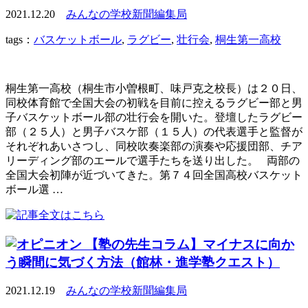
2021.12.20
みんなの学校新聞編集局
tags：
バスケットボール
,
ラグビー
,
壮行会
,
桐生第一高校
桐生第一高校（桐生市小曽根町、味戸克之校長）は２０日、
同校体育館で全国大会の初戦を目前に控えるラグビー部と男
子バスケットボール部の壮行会を開いた。登壇したラグビー
部（２５人）と男子バスケ部（１５人）の代表選手と監督が
それぞれあいさつし、同校吹奏楽部の演奏や応援団部、チア
リーディング部のエールで選手たちを送り出した。 両部の
全国大会初陣が近づいてきた。第７４回全国高校バスケット
ボール選 …
【塾の先生コラム】マイナスに向か
う瞬間に気づく方法（館林・進学塾クエスト）
2021.12.19
みんなの学校新聞編集局