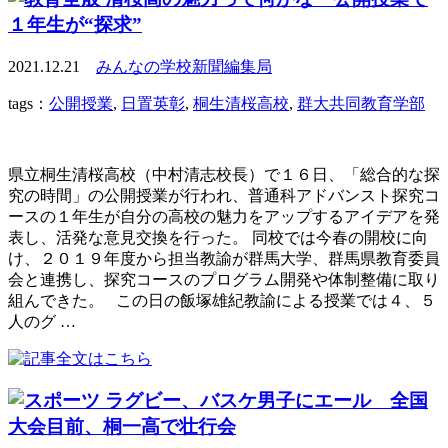
１年生が“探求”
2021.12.21
みんなの学校新聞編集局
tags：
公開授業
,
日置英彰
,
桐生清桜高校
,
群大共同教育学部
県立桐生清桜高校（中村清志校長）で１６日、「総合的な探
究の時間」の公開授業が行われ、普通科アドバンスト探究コ
ースの１年生が自分の高校の魅力をアップするアイデアを発
表し、活発な意見交換を行った。 同校では今春の開校に向
け、２０１９年度から担当教諭が群馬大学、群馬県教育委員
会と連携し、探究コースのプログラム開発や体制整備に取り
組んできた。 この日の飯塚雄紀教諭による授業では４、５
人のグ …
ラグビー、バスケ男子にエール 全国
大会目前、桐一高で壮行会