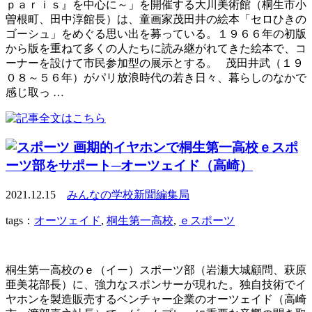
ｐａｒｉｓ』を中心に～」を開催する大川美術館（桐生市小
曽根町、田中淳館長）は、童画家茂田井の絵本「セロひきの
ゴーシュ」をめぐる思い出を募っている。１９６６年の初版
から版を重ねて多くの人たちに読み継がれてきた絵本で、コ
ーナーを設けて市民参加型の展示とする。 茂田井武（１９
０８～５６年）がパリ放浪時代の若き日々、暮らしのなかで
感じ取っ …
画期的イヤホンで桐生第一高校ｅスポ
ーツ部をサポート─オーツェイド（高崎）
2021.12.15
みんなの学校新聞編集局
tags：
オーツェイド
,
桐生第一高校
,
ｅスポーツ
桐生第一高校のｅ（イー）スポーツ部（岩瀬大城顧問、萩原
亜美花部長）に、強力なスポンサーが現れた。独自技術でイ
ヤホンを製造販売するベンチャー企業のオーツェイド（高崎