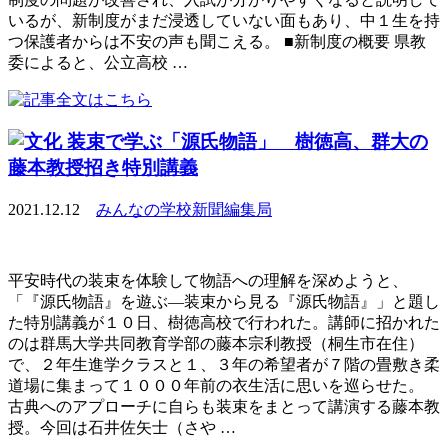
いるが、新制度がまだ浸透していない面もあり、中１生を持
つ保護者からは不安の声も聞こえる。 ■新制度の概要 県教
委によると、公立高校 …
装束で学ぶ「源氏物語」 樹徳高、群大の
藤本教授招き特別講義
2021.12.12
みんなの学校新聞編集局
平安時代の装束を体験して物語への理解を深めようと、
「『源氏物語』を遊ぶ―装束から見る『源氏物語』」と題し
た特別講義が１０日、樹徳高校で行われた。講師に招かれた
のは群馬大学共同教育学部の藤本宗利教授（桐生市在住）
で、２年生進学クラスと１、３年の希望者が７階の畳敷き柔
道場に集まって１０００年前の衣生活に思いを巡らせた。
古典へのアプローチに自らも装束をまとって講演する藤本教
授。今回は石井佐矢士（さや …