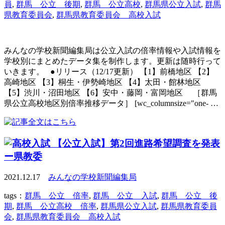
員
,
群馬 公立 後期
,
群馬 公立高校
,
群馬県公立入試
,
群馬
県教育委員会
,
群馬県教育委員会 高校入試
みんなの学校新聞編集局は公立入試の倍率情報や入試情報を
学校別にまとめたデータ集を制作します。更新は随時行って
いきます。 ●リリース（12/17更新） 【1】前橋地区 【2】
高崎地区 【3】桐生・伊勢崎地区 【4】太田・館林地区
【5】渋川・沼田地区 【6】安中・藤岡・富岡地区 ［群馬
県公立高校地区別倍率推移データ］ [wc_columnsize="one- …
【公立入試】第2回進路希望調査を発表
ー県教委
2021.12.17
みんなの学校新聞編集局
tags：
群馬 公立 倍率
,
群馬 公立 入試
,
群馬 公立 後
期
,
群馬 公立高校 倍率
,
群馬県公立入試
,
群馬県教育委員
会
,
群馬県教育委員会 高校入試