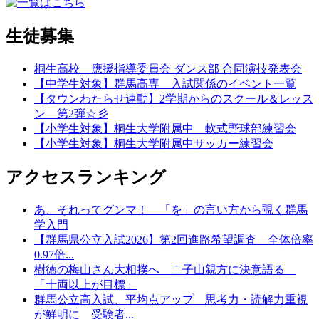
生徒募集
桐生高校 應援指導委員会 ダンス部 合同演技発表会
【中学生対象】群馬高専 入試関係のイベント一覧
【タウンわたらせ連動】2学期からのスクール＆レッス
ン 第2弾☆彡
【小学生対象】桐生大学附属中 軟式野球部練習会
【小学生対象】桐生大学附属中サッカー練習会
アクセスランキング
あ、それってグンマ！ 「を」の言い方から覗く群馬
学入門
【群馬県公立入試2026】第2回進路希望調査 全体倍率
0.97倍...
樹徳の梅山さん大相撲へ 二子山親方に決意語る
「十両以上が目標」
群馬公立高入試、平均点アップ 思考力・読解力重視
が鮮明に 受験者...