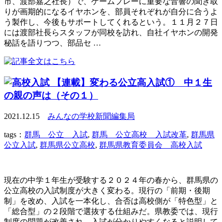
市、渡部嘉之社長）で、ゲームプレーに重要な音響の聞き取
りが画期的になるイヤホンを、部員それぞれが自分に合うよ
う製作し、今後もサポートしてくれるという。１１月２７日
には渡部社長らスタッフが同校を訪れ、自社イヤホンの開発
秘話を語りつつ、部品セ …
【連載】変わる公立高入試① 中１生
の親の声は（その１）
2021.12.15
みんなの学校新聞編集局
tags：
群馬 公立 入試
,
群馬 公立高校 入試改革
,
群馬県
公立入試
,
群馬県公立高校
,
群馬県教育委員会 高校入試
現在の中学１年生が受験する２０２４年の春から、群馬県の
公立高校の入試制度が大きく変わる。現行の「前期・後期
制」を改め、入試を一本化し、合否は高校側が「特色型」と
「総合型」の２段階で選抜する仕組みだ。県教委では、現行
制度の問題が改善され、入試が分かりやすくなると説明して