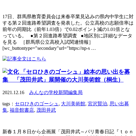
17日、群馬県教育委員会は来春卒業見込みの県内中学生に対
する第２回進路希望調査を発表した。公立高校の志願倍率は
前年の同期比（前年1.03倍）で0.02ポイント減の1.01倍とな
っている。 ●第２回進路希望調査 ●地区別に詳細なデータ
を見る ［群馬県公立高校入試関連情報］
[wc_buttontype="secondary"url="https://np-s …
「セロひきのゴーシュ」絵本の思い出を募
集 「茂田井武」展開催の大川美術館（桐生）
2021.12.16
みんなの学校新聞編集局
tags：
セロひきのゴーシュ
,
大川美術館
,
宮沢賢治
,
思い出募
集
,
福音館書店
,
茂田井武
新春１月８日から企画展「茂田井武～パリ青春日記『ｔｏｎ